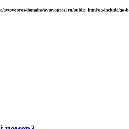
e/avtovopros/domains/avtovoprosi.ru/public_html/qa-include/qa-b
й номер?