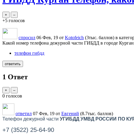
+5
голосов
спросил
06 Фев, 19
от
Kotofeich
(
3тыс.
баллов)
в катег
Какой номер телефона дежурной части ГИБДД в городе Курган,
телефон гибдд
1
Ответ
0
голосов
ответил
07 Фев, 19
от
Евгений
(
8.7тыс.
баллов)
Телефон дежурной части
УГИБДД УМВД РОССИИ ПО КУ
+7 (3522) 25-64-90