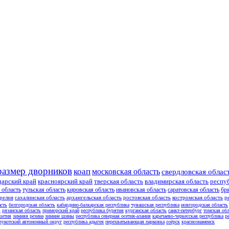
размер дворников
коап
московская область
свердловская облас
дарский край
красноярский край
тверская область
владимирская область
респу
 область
тульская область
кировская область
ивановская область
саратовская область
бр
релия
сахалинская область
архангельская область
ростовская область
костромская область
р
асть
белгородская область
кабардино-балкарская республика
чувашская республика
новгородская область
ь
рязанская область
приморский край
республика бурятия
курганская область
санкт-петербург
томская обл
шетия
зимняя резина
зимние шины
республика северная осетия-алания
карачаево-черкесская республика
р
чукотский автономный округ
республика адыгея
перехватывающая парковка
озёрск
краснознаменск