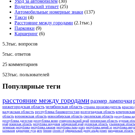
Уход за автомобилем
(30)
Водительский этикет
(25)
Автомобильные номерные знаки
(137)
Такси
(4)
Расстояние между городами
(2.1тыс.)
Парковки
(9)
Каршеринг
(6)
5.3тыс.
вопросов
5тыс.
ответов
25
комментариев
523тыс.
пользователей
Популярные теги
расстояние между городами
размер лампочки
нижегородская область
челябинская область
страна производитель
красно
калужская область
республика башкортостан
волгоградская область
кемеровская
область
воронежская область
новосибирская область
смоленская область
республика ка
республика дагестан
республика коми
ставропольский край
пензенская область
курская обл
край
псковская область
республика мордовия
хабаровский край
орловская область
ульяновская област
чеченская республика
республика хакасия
республика тыва
осаго
республика марий эл
республика ингу
калмыкия
каршеринг тула
авто
бензин
citroen c4
официальный дилер альфа ромео
магаданская область