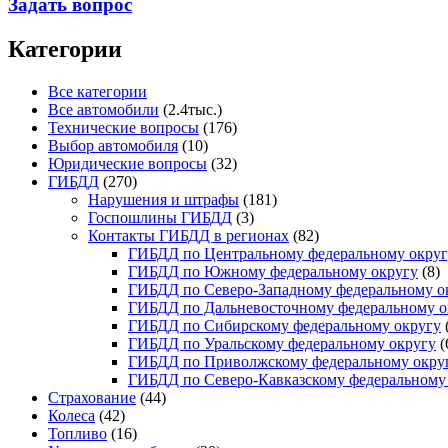
Задать вопрос
Категории
Все категории
Все автомобили
(2.4тыс.)
Технические вопросы
(176)
Выбор автомобиля
(10)
Юридические вопросы
(32)
ГИБДД
(270)
Нарушения и штрафы
(181)
Госпошлины ГИБДД
(3)
Контакты ГИБДД в регионах
(82)
ГИБДД по Центральному федеральному округ
ГИБДД по Южному федеральному округу
(8)
ГИБДД по Северо-Западному федеральному о
ГИБДД по Дальневосточному федеральному о
ГИБДД по Сибирскому федеральному округу
ГИБДД по Уральскому федеральному округу
(
ГИБДД по Приволжскому федеральному окру
ГИБДД по Северо-Кавказскому федеральному
Страхование
(44)
Колеса
(42)
Топливо
(16)