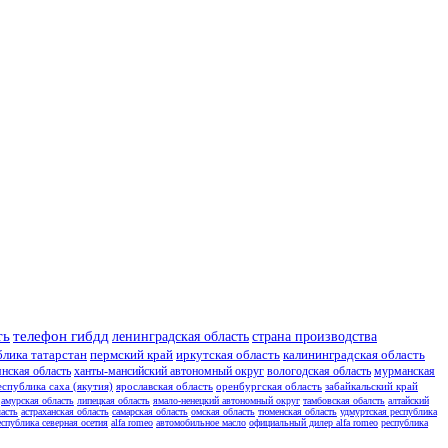
ть
телефон гибдд
ленинградская область
страна производства
блика татарстан
пермский край
иркутская область
калининградская область
янская область
ханты-мансийский автономный округ
вологодская область
мурманская
еспублика саха (якутия)
ярославская область
оренбургская область
забайкальский край
амурская область
липецкая область
ямало-ненецкий автономный округ
тамбовская обалсть
алтайский
асть
астраханская область
самарская область
омская область
тюменская область
удмуртская республика
еспублика северная осетия
alfa romeo
автомобильное масло
официальный дилер alfa romeo
республика