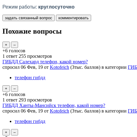
Режим работы:
круглосуточно
Похожие вопросы
+6
голосов
1
ответ
255
просмотров
ГИБДД Салехард телефон, какой номер?
спросил
06 Фев, 19
от
Kotofeich
(
3тыс.
баллов)
в категории
ГИБ
телефон гибдд
+6
голосов
1
ответ
293
просмотров
ГИБДД Ханты-Мансийск телефон, какой номер?
спросил
06 Фев, 19
от
Kotofeich
(
3тыс.
баллов)
в категории
ГИБ
телефон гибдд