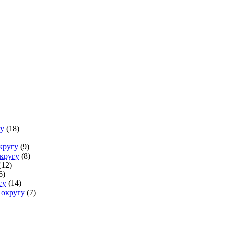
у
(18)
кругу
(9)
кругу
(8)
(12)
6)
гу
(14)
 округу
(7)