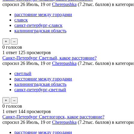
спросил
26 Июль, 19
от
Cherepashka
(
7.2тыс.
баллов)
в категор
расстояние между городами
славск
санкт-петербург-славск
калининградская область
0
голосов
1
ответ
125
просмотров
Санкт-Петербург Светлый, какое расстояние?
спросил
26 Июль, 19
от
Cherepashka
(
7.2тыс.
баллов)
в категор
светлый
расстояние между городами
калининградская область
санкт-петербург-светлый
0
голосов
1
ответ
144
просмотров
Санкт-Петербург Светлогорск, какое расстояние?
спросил
26 Июль, 19
от
Cherepashka
(
7.2тыс.
баллов)
в категор
расстояние между городами