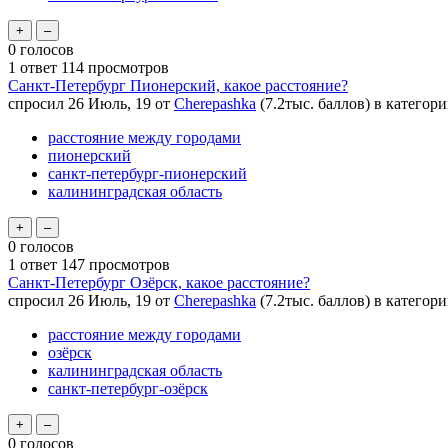
0
голосов
1
ответ
114
просмотров
Санкт-Петербург Пионерский, какое расстояние?
спросил
26 Июль, 19
от
Cherepashka
(
7.2тыс.
баллов)
в категор
расстояние между городами
пионерский
санкт-петербург-пионерский
калининградская область
0
голосов
1
ответ
147
просмотров
Санкт-Петербург Озёрск, какое расстояние?
спросил
26 Июль, 19
от
Cherepashka
(
7.2тыс.
баллов)
в категор
расстояние между городами
озёрск
калининградская область
санкт-петербург-озёрск
0
голосов