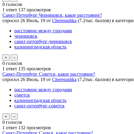
0
голосов
1
ответ
137
просмотров
Санкт-Петербург Черняховск, какое расстояние?
спросил
26 Июль, 19
от
Cherepashka
(
7.2тыс.
баллов)
в категор
расстояние между городами
черняховск
санкт-петербург-черняховск
калининградская область
0
голосов
1
ответ
135
просмотров
Санкт-Петербург Советск, какое расстояние?
спросил
26 Июль, 19
от
Cherepashka
(
7.2тыс.
баллов)
в категор
расстояние между городами
советск
калининградская область
санкт-петербург-советск
0
голосов
1
ответ
132
просмотров
Санкт-Петербург Славск, какое расстояние?