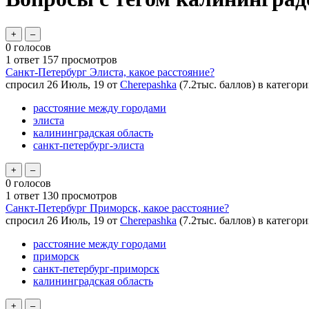
0
голосов
1
ответ
157
просмотров
Санкт-Петербург Элиста, какое расстояние?
спросил
26 Июль, 19
от
Cherepashka
(
7.2тыс.
баллов)
в категор
расстояние между городами
элиста
калининградская область
санкт-петербург-элиста
0
голосов
1
ответ
130
просмотров
Санкт-Петербург Приморск, какое расстояние?
спросил
26 Июль, 19
от
Cherepashka
(
7.2тыс.
баллов)
в категор
расстояние между городами
приморск
санкт-петербург-приморск
калининградская область