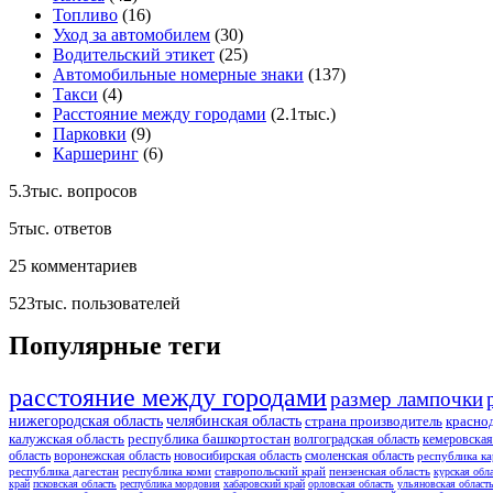
Топливо
(16)
Уход за автомобилем
(30)
Водительский этикет
(25)
Автомобильные номерные знаки
(137)
Такси
(4)
Расстояние между городами
(2.1тыс.)
Парковки
(9)
Каршеринг
(6)
5.3тыс.
вопросов
5тыс.
ответов
25
комментариев
523тыс.
пользователей
Популярные теги
расстояние между городами
размер лампочки
нижегородская область
челябинская область
страна производитель
красно
калужская область
республика башкортостан
волгоградская область
кемеровская
область
воронежская область
новосибирская область
смоленская область
республика ка
республика дагестан
республика коми
ставропольский край
пензенская область
курская обл
край
псковская область
республика мордовия
хабаровский край
орловская область
ульяновская област