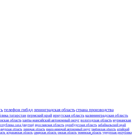
ть
телефон гибдд
ленинградская область
страна производства
блика татарстан
пермский край
иркутская область
калининградская область
янская область
ханты-мансийский автономный округ
вологодская область
мурманская
еспублика саха (якутия)
ярославская область
оренбургская область
забайкальский край
амурская область
липецкая область
ямало-ненецкий автономный округ
тамбовская обалсть
алтайский
асть
астраханская область
самарская область
омская область
тюменская область
удмуртская республика