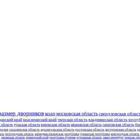
размер дворников
коап
московская область
свердловская облас
дарский край
красноярский край
тверская область
владимирская область
респу
 область
тульская область
кировская область
ивановская область
саратовская область
бр
релия
сахалинская область
архангельская область
ростовская область
костромская область
р
асть
белгородская область
кабардино-балкарская республика
чувашская республика
новгородская область
ь
рязанская область
приморский край
республика бурятия
курганская область
санкт-петербург
томская обл