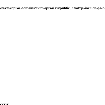
e/avtovopros/domains/avtovoprosi.ru/public_html/qa-include/qa-b
сть