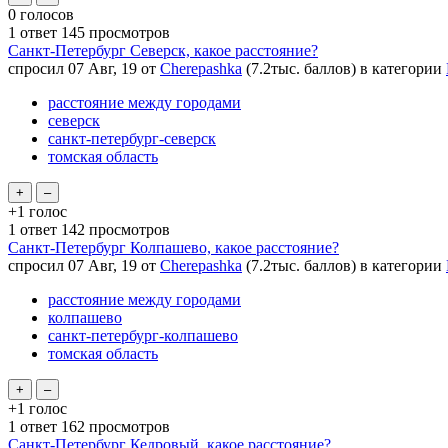
0
голосов
1
ответ
145
просмотров
Санкт-Петербург Северск, какое расстояние?
спросил
07 Авг, 19
от
Cherepashka
(
7.2тыс.
баллов)
в категории
расстояние между городами
северск
санкт-петербург-северск
томская область
+1
голос
1
ответ
142
просмотров
Санкт-Петербург Колпашево, какое расстояние?
спросил
07 Авг, 19
от
Cherepashka
(
7.2тыс.
баллов)
в категории
расстояние между городами
колпашево
санкт-петербург-колпашево
томская область
+1
голос
1
ответ
162
просмотров
Санкт-Петербург Кедровый, какое расстояние?