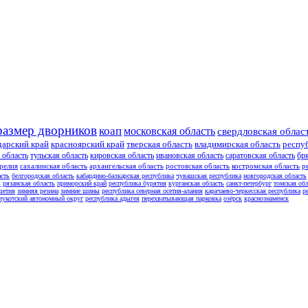
размер дворников
коап
московская область
свердловская облас
дарский край
красноярский край
тверская область
владимирская область
респу
 область
тульская область
кировская область
ивановская область
саратовская область
бр
релия
сахалинская область
архангельская область
ростовская область
костромская область
р
асть
белгородская область
кабардино-балкарская республика
чувашская республика
новгородская область
ь
рязанская область
приморский край
республика бурятия
курганская область
санкт-петербург
томская обл
шетия
зимняя резина
зимние шины
республика северная осетия-алания
карачаево-черкесская республика
р
чукотский автономный округ
республика адыгея
перехватывающая парковка
озёрск
краснознаменск