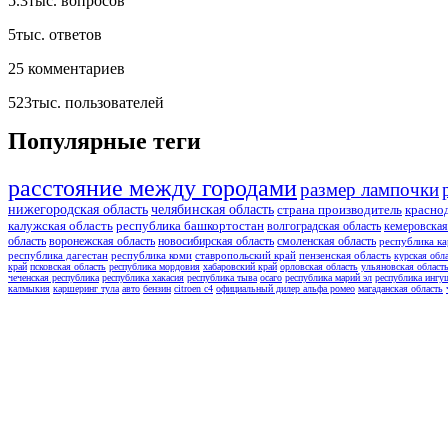
5.3тыс.
вопросов
5тыс.
ответов
25
комментариев
523тыс.
пользователей
Популярные теги
расстояние между городами
размер лампочки
нижегородская область
челябинская область
страна производитель
красно
калужская область
республика башкортостан
волгоградская область
кемеровская
область
воронежская область
новосибирская область
смоленская область
республика ка
республика дагестан
республика коми
ставропольский край
пензенская область
курская обл
край
псковская область
республика мордовия
хабаровский край
орловская область
ульяновская област
чеченская республика
республика хакасия
республика тыва
осаго
республика марий эл
республика ингу
калмыкия
каршеринг тула
авто
бензин
citroen c4
официальный дилер альфа ромео
магаданская область