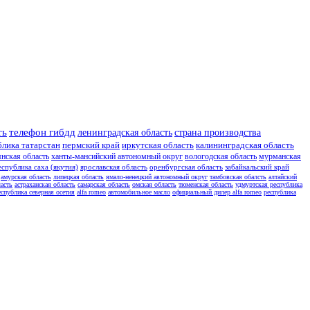
ть
телефон гибдд
ленинградская область
страна производства
блика татарстан
пермский край
иркутская область
калининградская область
янская область
ханты-мансийский автономный округ
вологодская область
мурманская
еспублика саха (якутия)
ярославская область
оренбургская область
забайкальский край
амурская область
липецкая область
ямало-ненецкий автономный округ
тамбовская обалсть
алтайский
асть
астраханская область
самарская область
омская область
тюменская область
удмуртская республика
еспублика северная осетия
alfa romeo
автомобильное масло
официальный дилер alfa romeo
республика