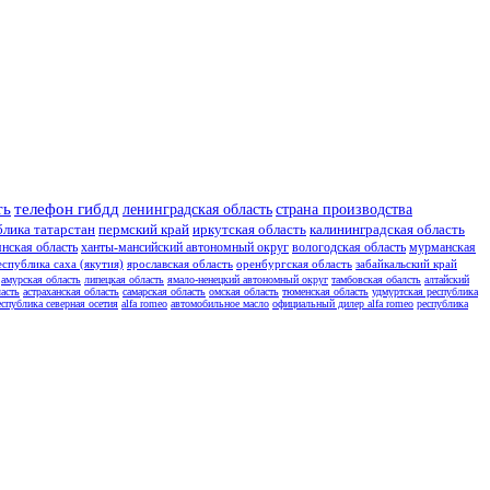
ть
телефон гибдд
ленинградская область
страна производства
блика татарстан
пермский край
иркутская область
калининградская область
янская область
ханты-мансийский автономный округ
вологодская область
мурманская
еспублика саха (якутия)
ярославская область
оренбургская область
забайкальский край
амурская область
липецкая область
ямало-ненецкий автономный округ
тамбовская обалсть
алтайский
асть
астраханская область
самарская область
омская область
тюменская область
удмуртская республика
еспублика северная осетия
alfa romeo
автомобильное масло
официальный дилер alfa romeo
республика