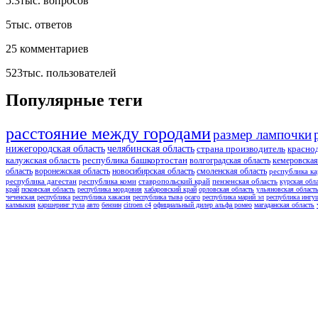
5.3тыс.
вопросов
5тыс.
ответов
25
комментариев
523тыс.
пользователей
Популярные теги
расстояние между городами
размер лампочки
нижегородская область
челябинская область
страна производитель
красно
калужская область
республика башкортостан
волгоградская область
кемеровская
область
воронежская область
новосибирская область
смоленская область
республика ка
республика дагестан
республика коми
ставропольский край
пензенская область
курская обл
край
псковская область
республика мордовия
хабаровский край
орловская область
ульяновская област
чеченская республика
республика хакасия
республика тыва
осаго
республика марий эл
республика ингу
калмыкия
каршеринг тула
авто
бензин
citroen c4
официальный дилер альфа ромео
магаданская область