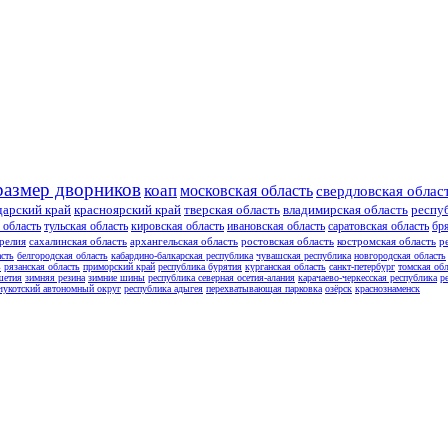
размер дворников
коап
московская область
свердловская облас
дарский край
красноярский край
тверская область
владимирская область
респу
 область
тульская область
кировская область
ивановская область
саратовская область
бр
релия
сахалинская область
архангельская область
ростовская область
костромская область
р
асть
белгородская область
кабардино-балкарская республика
чувашская республика
новгородская область
ь
рязанская область
приморский край
республика бурятия
курганская область
санкт-петербург
томская обл
шетия
зимняя резина
зимние шины
республика северная осетия-алания
карачаево-черкесская республика
р
чукотский автономный округ
республика адыгея
перехватывающая парковка
озёрск
краснознаменск