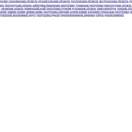
релия
сахалинская область
архангельская область
ростовская область
костромская область
р
асть
белгородская область
кабардино-балкарская республика
чувашская республика
новгородская область
ь
рязанская область
приморский край
республика бурятия
курганская область
санкт-петербург
томская обл
шетия
зимняя резина
зимние шины
республика северная осетия-алания
карачаево-черкесская республика
р
чукотский автономный округ
республика адыгея
перехватывающая парковка
озёрск
краснознаменск