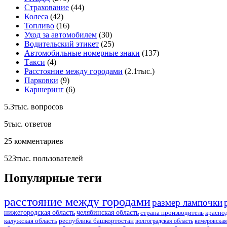
Страхование
(44)
Колеса
(42)
Топливо
(16)
Уход за автомобилем
(30)
Водительский этикет
(25)
Автомобильные номерные знаки
(137)
Такси
(4)
Расстояние между городами
(2.1тыс.)
Парковки
(9)
Каршеринг
(6)
5.3тыс.
вопросов
5тыс.
ответов
25
комментариев
523тыс.
пользователей
Популярные теги
расстояние между городами
размер лампочки
нижегородская область
челябинская область
страна производитель
красно
калужская область
республика башкортостан
волгоградская область
кемеровская