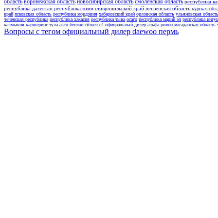
область
воронежская область
новосибирская область
смоленская область
республика ка
республика дагестан
республика коми
ставропольский край
пензенская область
курская обл
край
псковская область
республика мордовия
хабаровский край
орловская область
ульяновская област
чеченская республика
республика хакасия
республика тыва
осаго
республика марий эл
республика ингу
калмыкия
каршеринг тула
авто
бензин
citroen c4
официальный дилер альфа ромео
магаданская область
Вопросы с тегом официальный дилер daewoo пермь