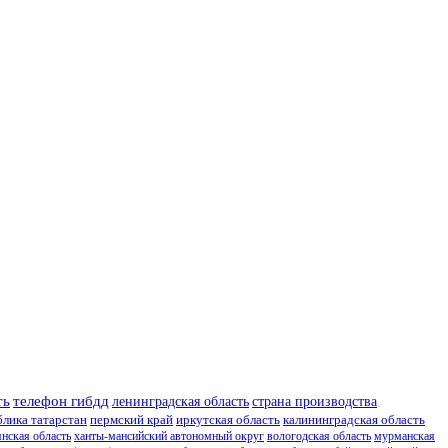
ть
телефон гибдд
ленинградская область
страна производства
блика татарстан
пермский край
иркутская область
калининградская область
янская область
ханты-мансийский автономный округ
вологодская область
мурманская