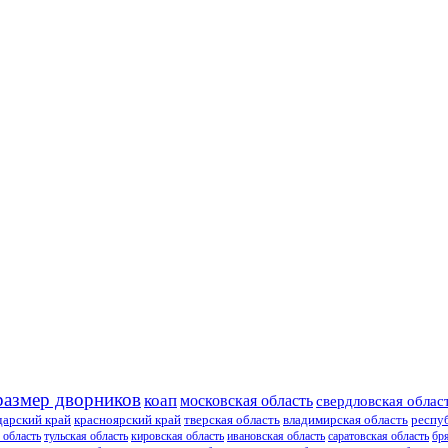
размер дворников
коап
московская область
свердловская облас
дарский край
красноярский край
тверская область
владимирская область
респу
 область
тульская область
кировская область
ивановская область
саратовская область
бр