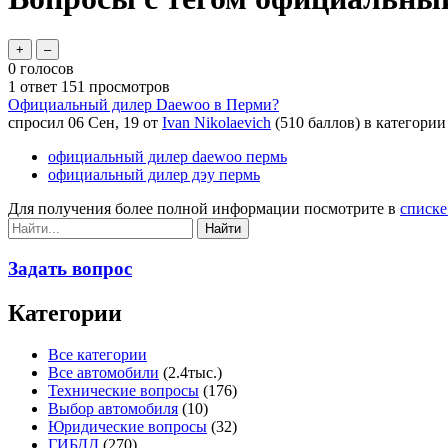
0
голосов
1
ответ
151
просмотров
Официальный дилер Daewoo в Перми?
спросил
06 Сен, 19
от
Ivan Nikolaevich
(
510
баллов)
в категори
официальный дилер daewoo пермь
официальный дилер дэу пермь
Для получения более полной информации посмотрите в
списке
Задать вопрос
Категории
Все категории
Все автомобили
(2.4тыс.)
Технические вопросы
(176)
Выбор автомобиля
(10)
Юридические вопросы
(32)
ГИБДД
(270)