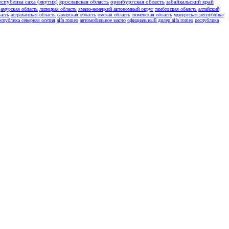
еспублика саха (якутия)
ярославская область
оренбургская область
забайкальский край
амурская область
липецкая область
ямало-ненецкий автономный округ
тамбовская обалсть
алтайский
асть
астраханская область
самарская область
омская область
тюменская область
удмуртская республика
еспублика северная осетия
alfa romeo
автомобильное масло
официальный дилер alfa romeo
республика