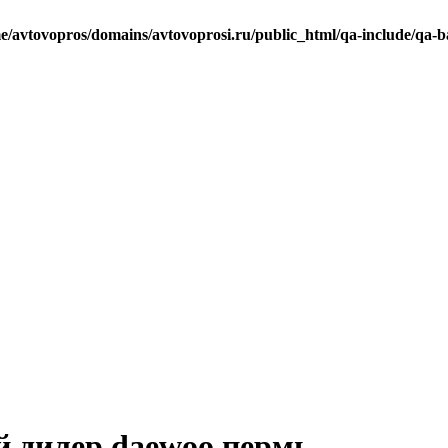
e/avtovopros/domains/avtovoprosi.ru/public_html/qa-include/qa-b
й дилер daewoo пермь