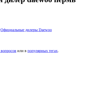
и
Официальные дилеры Daewoo
 вопросов
или в
популярных тегах
.