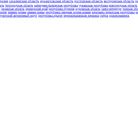
релия
сахалинская область
архангельская область
ростовская область
костромская область
р
асть
белгородская область
кабардино-балкарская республика
чувашская республика
новгородская область
ь
рязанская область
приморский край
республика бурятия
курганская область
санкт-петербург
томская обл
шетия
зимняя резина
зимние шины
республика северная осетия-алания
карачаево-черкесская республика
р
чукотский автономный округ
республика адыгея
перехватывающая парковка
озёрск
краснознаменск