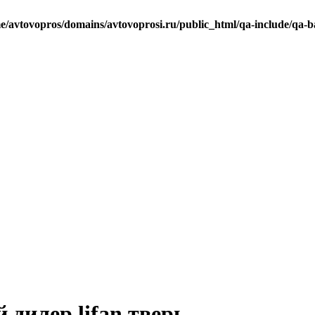
e/avtovopros/domains/avtovoprosi.ru/public_html/qa-include/qa-b
дилер lifan тверь