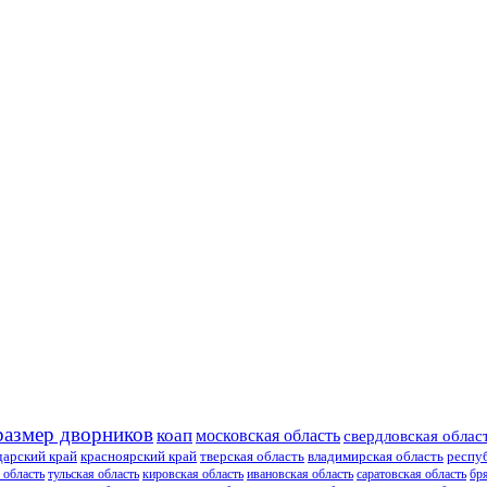
размер дворников
коап
московская область
свердловская облас
дарский край
красноярский край
тверская область
владимирская область
респу
 область
тульская область
кировская область
ивановская область
саратовская область
бр