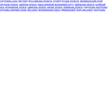
еспублика саха (якутия)
ярославская область
оренбургская область
забайкальский край
амурская область
липецкая область
ямало-ненецкий автономный округ
тамбовская обалсть
алтайский
асть
астраханская область
самарская область
омская область
тюменская область
удмуртская республика
еспублика северная осетия
alfa romeo
автомобильное масло
официальный дилер alfa romeo
республика