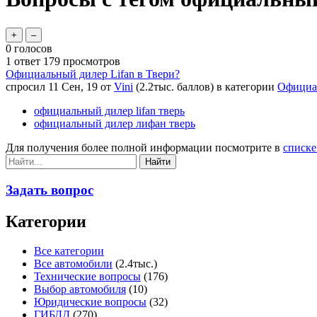
0
голосов
1
ответ
179
просмотров
Официальный дилер Lifan в Твери?
спросил
11 Сен, 19
от
Vini
(
2.2тыс.
баллов)
в категории
Официал
официальный дилер lifan тверь
официальный дилер лифан тверь
Для получения более полной информации посмотрите в
списке
Задать вопрос
Категории
Все категории
Все автомобили
(2.4тыс.)
Технические вопросы
(176)
Выбор автомобиля
(10)
Юридические вопросы
(32)
ГИБДД
(270)