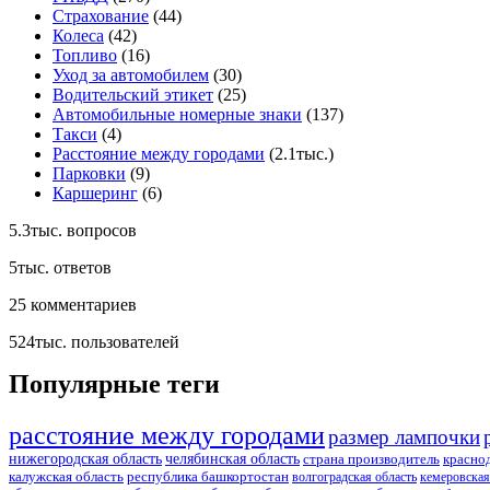
Страхование
(44)
Колеса
(42)
Топливо
(16)
Уход за автомобилем
(30)
Водительский этикет
(25)
Автомобильные номерные знаки
(137)
Такси
(4)
Расстояние между городами
(2.1тыс.)
Парковки
(9)
Каршеринг
(6)
5.3тыс.
вопросов
5тыс.
ответов
25
комментариев
524тыс.
пользователей
Популярные теги
расстояние между городами
размер лампочки
нижегородская область
челябинская область
страна производитель
красно
калужская область
республика башкортостан
волгоградская область
кемеровская