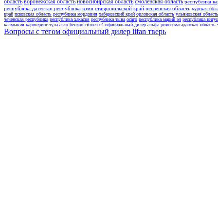
область
воронежская область
новосибирская область
смоленская область
республика ка
республика дагестан
республика коми
ставропольский край
пензенская область
курская обл
край
псковская область
республика мордовия
хабаровский край
орловская область
ульяновская област
чеченская республика
республика хакасия
республика тыва
осаго
республика марий эл
республика ингу
калмыкия
каршеринг тула
авто
бензин
citroen c4
официальный дилер альфа ромео
магаданская область
Вопросы с тегом официальный дилер lifan тверь