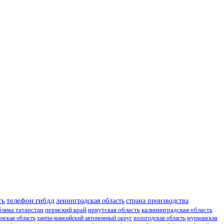
ть
телефон гибдд
ленинградская область
страна производства
блика татарстан
пермский край
иркутская область
калининградская область
янская область
ханты-мансийский автономный округ
вологодская область
мурманская