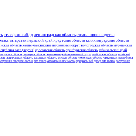
ть
телефон гибдд
ленинградская область
страна производства
блика татарстан
пермский край
иркутская область
калининградская область
янская область
ханты-мансийский автономный округ
вологодская область
мурманская
еспублика саха (якутия)
ярославская область
оренбургская область
забайкальский край
амурская область
липецкая область
ямало-ненецкий автономный округ
тамбовская обалсть
алтайский
асть
астраханская область
самарская область
омская область
тюменская область
удмуртская республика
еспублика северная осетия
alfa romeo
автомобильное масло
официальный дилер alfa romeo
республика