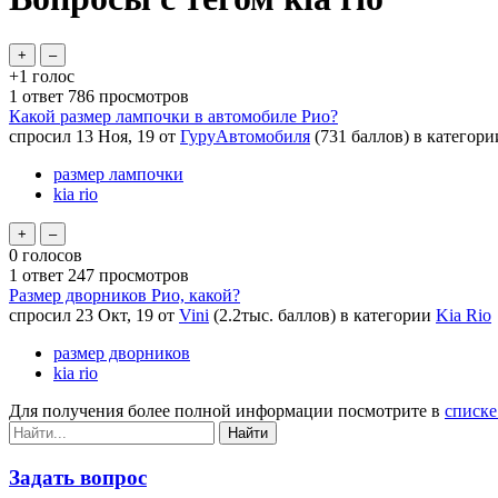
+1
голос
1
ответ
786
просмотров
Какой размер лампочки в автомобиле Рио?
спросил
13 Ноя, 19
от
ГуруАвтомобиля
(
731
баллов)
в категор
размер лампочки
kia rio
0
голосов
1
ответ
247
просмотров
Размер дворников Рио, какой?
спросил
23 Окт, 19
от
Vini
(
2.2тыс.
баллов)
в категории
Kia Rio
размер дворников
kia rio
Для получения более полной информации посмотрите в
списке
Задать вопрос