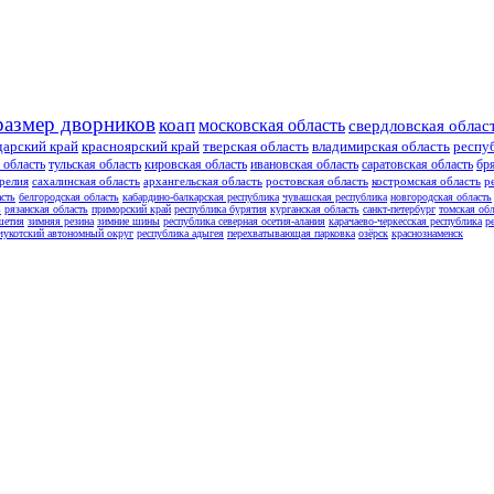
размер дворников
коап
московская область
свердловская облас
дарский край
красноярский край
тверская область
владимирская область
респу
 область
тульская область
кировская область
ивановская область
саратовская область
бр
релия
сахалинская область
архангельская область
ростовская область
костромская область
р
асть
белгородская область
кабардино-балкарская республика
чувашская республика
новгородская область
ь
рязанская область
приморский край
республика бурятия
курганская область
санкт-петербург
томская обл
шетия
зимняя резина
зимние шины
республика северная осетия-алания
карачаево-черкесская республика
р
чукотский автономный округ
республика адыгея
перехватывающая парковка
озёрск
краснознаменск