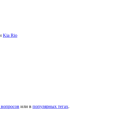
ии
Kia Rio
 вопросов
или в
популярных тегах
.