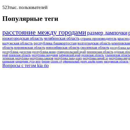
523тыс.
пользователей
Популярные теги
расстояние между городами
размер лампочки
нижегородская область
челябинская область
страна производитель
красно
калужская область
республика башкортостан
волгоградская область
кемеровская
область
воронежская область
новосибирская область
смоленская область
республика ка
республика дагестан
республика коми
ставропольский край
пензенская область
курская обл
край
псковская область
республика мордовия
хабаровский край
орловская область
ульяновская област
чеченская республика
республика хакасия
республика тыва
осаго
республика марий эл
республика ингу
калмыкия
каршеринг тула
авто
бензин
citroen c4
официальный дилер альфа ромео
магаданская область
Вопросы с тегом kia rio