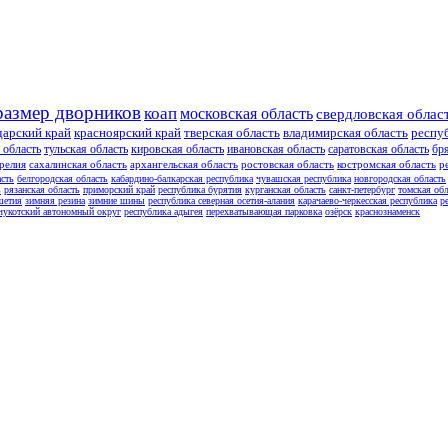
размер дворников
коап
московская область
свердловская облас
дарский край
красноярский край
тверская область
владимирская область
респу
 область
тульская область
кировская область
ивановская область
саратовская область
бр
релия
сахалинская область
архангельская область
ростовская область
костромская область
р
асть
белгородская область
кабардино-балкарская республика
чувашская республика
новгородская область
ь
рязанская область
приморский край
республика бурятия
курганская область
санкт-петербург
томская обл
шетия
зимняя резина
зимние шины
республика северная осетия-алания
карачаево-черкесская республика
р
чукотский автономный округ
республика адыгея
перехватывающая парковка
озёрск
краснознаменск