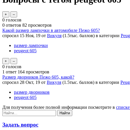
0
голосов
0
ответов
82
просмотров
Какой размер лампочки в автомобиле Пежо 605?
спросил
15 Ноя, 19
от
Викуля
(
1.5тыс.
баллов)
в категории
Peug
размер лампочки
peugeot 605
0
голосов
1
ответ
164
просмотров
Размер дворников Пежо 605, какой?
спросил
28 Окт, 19
от
Викуля
(
1.5тыс.
баллов)
в категории
Peug
размер дворников
peugeot 605
Для получения более полной информации посмотрите в
списке
Задать вопрос