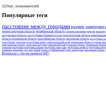
523тыс.
пользователей
Популярные теги
расстояние между городами
размер лампочки
нижегородская область
челябинская область
страна производитель
красно
калужская область
республика башкортостан
волгоградская область
кемеровская
область
воронежская область
новосибирская область
смоленская область
республика ка
республика дагестан
республика коми
ставропольский край
пензенская область
курская обл
край
псковская область
республика мордовия
хабаровский край
орловская область
ульяновская област
чеченская республика
республика хакасия
республика тыва
осаго
республика марий эл
республика ингу
калмыкия
каршеринг тула
авто
бензин
citroen c4
официальный дилер альфа ромео
магаданская область
Вопросы с тегом peugeot 605