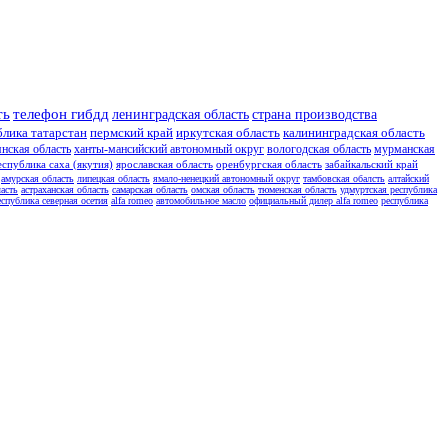
ть
телефон гибдд
ленинградская область
страна производства
блика татарстан
пермский край
иркутская область
калининградская область
янская область
ханты-мансийский автономный округ
вологодская область
мурманская
еспублика саха (якутия)
ярославская область
оренбургская область
забайкальский край
амурская область
липецкая область
ямало-ненецкий автономный округ
тамбовская обалсть
алтайский
асть
астраханская область
самарская область
омская область
тюменская область
удмуртская республика
еспублика северная осетия
alfa romeo
автомобильное масло
официальный дилер alfa romeo
республика