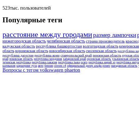
523тыс.
пользователей
Популярные теги
расстояние между городами
размер лампочки
нижегородская область
челябинская область
страна производитель
красно
калужская область
республика башкортостан
волгоградская область
кемеровская
область
воронежская область
новосибирская область
смоленская область
республика ка
республика дагестан
республика коми
ставропольский край
пензенская область
курская обл
край
псковская область
республика мордовия
хабаровский край
орловская область
ульяновская област
чеченская республика
республика хакасия
республика тыва
осаго
республика марий эл
республика ингу
калмыкия
каршеринг тула
авто
бензин
citroen c4
официальный дилер альфа ромео
магаданская область
Вопросы с тегом volkswagen phaeton