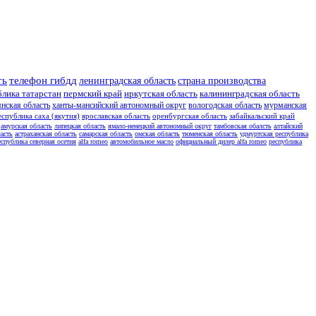
ть
телефон гибдд
ленинградская область
страна производства
блика татарстан
пермский край
иркутская область
калининградская область
янская область
ханты-мансийский автономный округ
вологодская область
мурманская
еспублика саха (якутия)
ярославская область
оренбургская область
забайкальский край
амурская область
липецкая область
ямало-ненецкий автономный округ
тамбовская обалсть
алтайский
асть
астраханская область
самарская область
омская область
тюменская область
удмуртская республика
еспублика северная осетия
alfa romeo
автомобильное масло
официальный дилер alfa romeo
республика