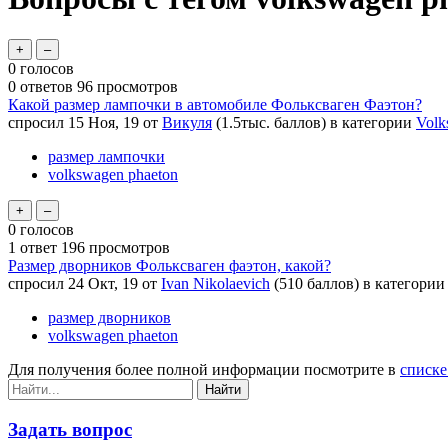
0
голосов
0
ответов
96
просмотров
Какой размер лампочки в автомобиле Фольксваген Фаэтон?
спросил
15 Ноя, 19
от
Викуля
(
1.5тыс.
баллов)
в категории
Volk
размер лампочки
volkswagen phaeton
0
голосов
1
ответ
196
просмотров
Размер дворников Фольксваген фаэтон, какой?
спросил
24 Окт, 19
от
Ivan Nikolaevich
(
510
баллов)
в категори
размер дворников
volkswagen phaeton
Для получения более полной информации посмотрите в
списке
Задать вопрос