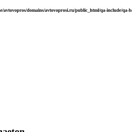
e/avtovopros/domains/avtovoprosi.ru/public_html/qa-include/qa-b
haeton