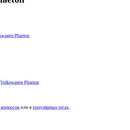
swagen Phaeton
и
Volkswagen Phaeton
 вопросов
или в
популярных тегах
.