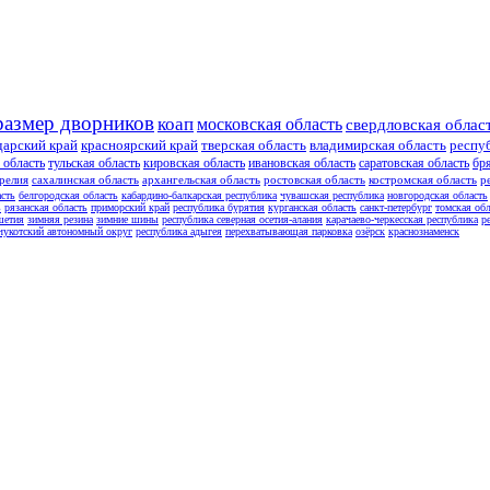
размер дворников
коап
московская область
свердловская облас
дарский край
красноярский край
тверская область
владимирская область
респу
 область
тульская область
кировская область
ивановская область
саратовская область
бр
релия
сахалинская область
архангельская область
ростовская область
костромская область
р
асть
белгородская область
кабардино-балкарская республика
чувашская республика
новгородская область
ь
рязанская область
приморский край
республика бурятия
курганская область
санкт-петербург
томская обл
шетия
зимняя резина
зимние шины
республика северная осетия-алания
карачаево-черкесская республика
р
чукотский автономный округ
республика адыгея
перехватывающая парковка
озёрск
краснознаменск