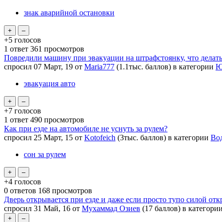
знак аварийной остановки
+5
голосов
1
ответ
361
просмотров
Повредили машину при эвакуации на штрафстоянку, что делат
спросил
07 Март, 19
от
Maria777
(
1.1тыс.
баллов)
в категории
Ю
эвакуация авто
+7
голосов
1
ответ
490
просмотров
Как при езде на автомобиле не уснуть за рулем?
спросил
25 Март, 15
от
Kotofeich
(
3тыс.
баллов)
в категории
Во
сон за рулем
+4
голосов
0
ответов
168
просмотров
Дверь открывается при езде и даже если просто тупо силой отк
спросил
31 Май, 16
от
Мухаммад Озиев
(
17
баллов)
в категори