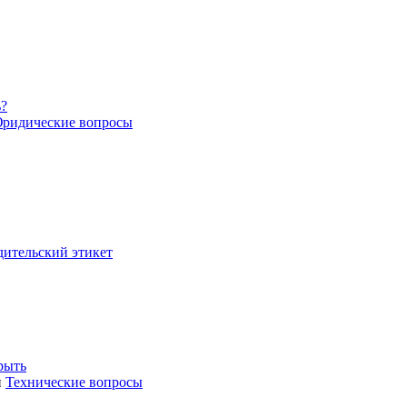
ь?
ридические вопросы
дительский этикет
рыть
и
Технические вопросы