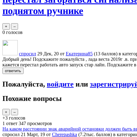
поднятом ручнике
0
голосов
спросил
29 Дек, 20
от
Екатерина85
(
13
баллов)
в катег
Добрый день! Подскажите пожалуйста , лада веста 2019г .в. пр
кажется перестал работать авто запуск стар лайн. Подскажите
Пожалуйста,
войдите
или
зарегистриру
Похожие вопросы
+3
голосов
1
ответ
347
просмотров
На каком расстоянии знак аварийной остановки должен быть в
спросил
21 Март, 19
от
Cherepashka
(
7.2тыс.
баллов)
в категор