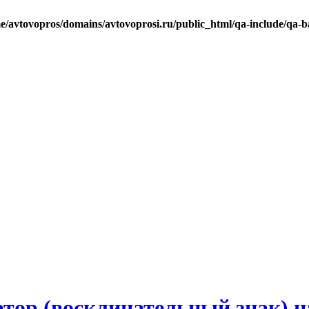
e/avtovopros/domains/avtovoprosi.ru/public_html/qa-include/qa-b
атор (восклицательный знак) 