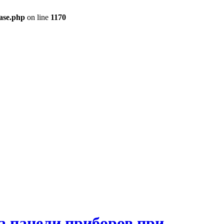
ase.php
on line
1170
на панели приборов при