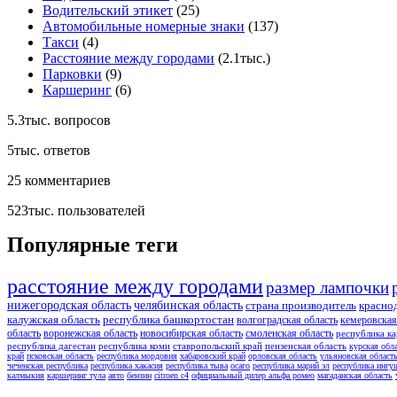
Водительский этикет
(25)
Автомобильные номерные знаки
(137)
Такси
(4)
Расстояние между городами
(2.1тыс.)
Парковки
(9)
Каршеринг
(6)
5.3тыс.
вопросов
5тыс.
ответов
25
комментариев
523тыс.
пользователей
Популярные теги
расстояние между городами
размер лампочки
нижегородская область
челябинская область
страна производитель
красно
калужская область
республика башкортостан
волгоградская область
кемеровская
область
воронежская область
новосибирская область
смоленская область
республика ка
республика дагестан
республика коми
ставропольский край
пензенская область
курская обл
край
псковская область
республика мордовия
хабаровский край
орловская область
ульяновская област
чеченская республика
республика хакасия
республика тыва
осаго
республика марий эл
республика ингу
калмыкия
каршеринг тула
авто
бензин
citroen c4
официальный дилер альфа ромео
магаданская область