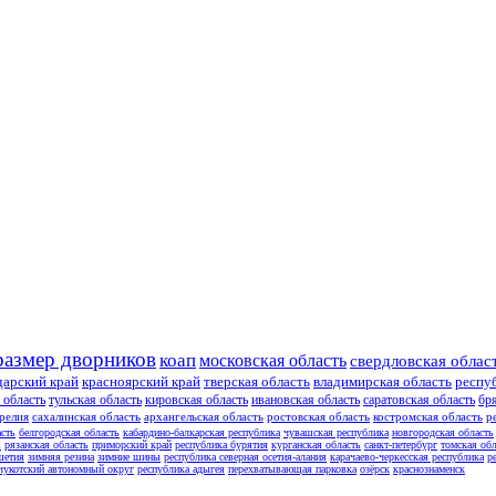
размер дворников
коап
московская область
свердловская облас
дарский край
красноярский край
тверская область
владимирская область
респу
 область
тульская область
кировская область
ивановская область
саратовская область
бр
релия
сахалинская область
архангельская область
ростовская область
костромская область
р
асть
белгородская область
кабардино-балкарская республика
чувашская республика
новгородская область
ь
рязанская область
приморский край
республика бурятия
курганская область
санкт-петербург
томская обл
шетия
зимняя резина
зимние шины
республика северная осетия-алания
карачаево-черкесская республика
р
чукотский автономный округ
республика адыгея
перехватывающая парковка
озёрск
краснознаменск