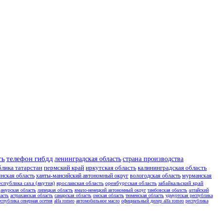
ть
телефон гибдд
ленинградская область
страна производства
блика татарстан
пермский край
иркутская область
калининградская область
янская область
ханты-мансийский автономный округ
вологодская область
мурманская
еспублика саха (якутия)
ярославская область
оренбургская область
забайкальский край
амурская область
липецкая область
ямало-ненецкий автономный округ
тамбовская обалсть
алтайский
асть
астраханская область
самарская область
омская область
тюменская область
удмуртская республика
еспублика северная осетия
alfa romeo
автомобильное масло
официальный дилер alfa romeo
республика