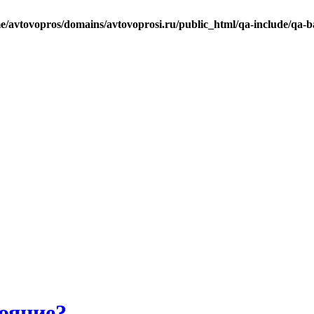
e/avtovopros/domains/avtovoprosi.ru/public_html/qa-include/qa-b
ояние?