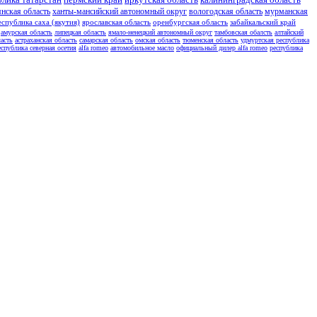
янская область
ханты-мансийский автономный округ
вологодская область
мурманская
еспублика саха (якутия)
ярославская область
оренбургская область
забайкальский край
амурская область
липецкая область
ямало-ненецкий автономный округ
тамбовская обалсть
алтайский
асть
астраханская область
самарская область
омская область
тюменская область
удмуртская республика
еспублика северная осетия
alfa romeo
автомобильное масло
официальный дилер alfa romeo
республика