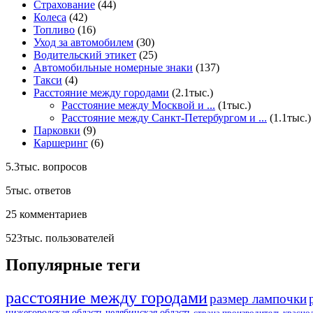
Страхование
(44)
Колеса
(42)
Топливо
(16)
Уход за автомобилем
(30)
Водительский этикет
(25)
Автомобильные номерные знаки
(137)
Такси
(4)
Расстояние между городами
(2.1тыс.)
Расстояние между Москвой и ...
(1тыс.)
Расстояние между Санкт-Петербургом и ...
(1.1тыс.)
Парковки
(9)
Каршеринг
(6)
5.3тыс.
вопросов
5тыс.
ответов
25
комментариев
523тыс.
пользователей
Популярные теги
расстояние между городами
размер лампочки
нижегородская область
челябинская область
страна производитель
красно