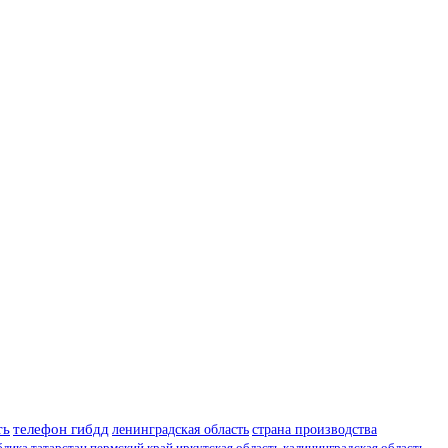
ть
телефон гибдд
ленинградская область
страна производства
блика татарстан
пермский край
иркутская область
калининградская область