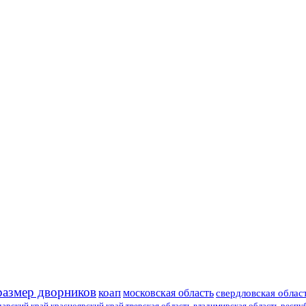
размер дворников
коап
московская область
свердловская облас
дарский край
красноярский край
тверская область
владимирская область
респу