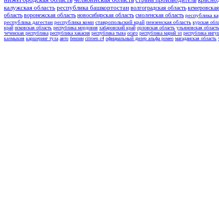
калужская область
республика башкортостан
волгоградская область
кемеровская
область
воронежская область
новосибирская область
смоленская область
республика ка
республика дагестан
республика коми
ставропольский край
пензенская область
курская обл
край
псковская область
республика мордовия
хабаровский край
орловская область
ульяновская област
чеченская республика
республика хакасия
республика тыва
осаго
республика марий эл
республика ингу
калмыкия
каршеринг тула
авто
бензин
citroen c4
официальный дилер альфа ромео
магаданская область