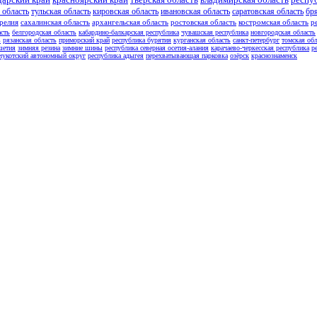
 область
тульская область
кировская область
ивановская область
саратовская область
бр
релия
сахалинская область
архангельская область
ростовская область
костромская область
р
асть
белгородская область
кабардино-балкарская республика
чувашская республика
новгородская область
ь
рязанская область
приморский край
республика бурятия
курганская область
санкт-петербург
томская обл
шетия
зимняя резина
зимние шины
республика северная осетия-алания
карачаево-черкесская республика
р
чукотский автономный округ
республика адыгея
перехватывающая парковка
озёрск
краснознаменск