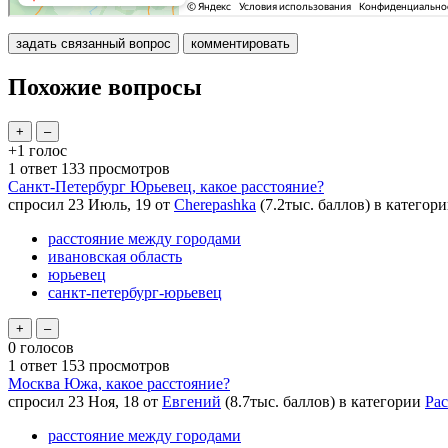
Похожие вопросы
+1
голос
1
ответ
133
просмотров
Санкт-Петербург Юрьевец, какое расстояние?
спросил
23 Июль, 19
от
Cherepashka
(
7.2тыс.
баллов)
в категор
расстояние между городами
ивановская область
юрьевец
санкт-петербург-юрьевец
0
голосов
1
ответ
153
просмотров
Москва Южа, какое расстояние?
спросил
23 Ноя, 18
от
Евгений
(
8.7тыс.
баллов)
в категории
Рас
расстояние между городами