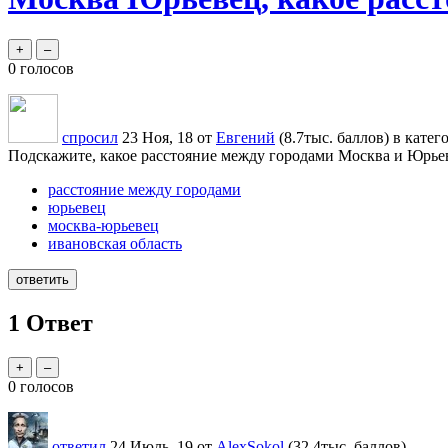
0
голосов
спросил
23 Ноя, 18
от
Евгений
(
8.7тыс.
баллов)
в катег
Подскажите, какое расстояние между городами Москва и Юрьев
расстояние между городами
юрьевец
москва-юрьевец
ивановская область
1
Ответ
0
голосов
ответил
24 Июль, 19
от
AlexSokol
(
32.4тыс.
баллов)