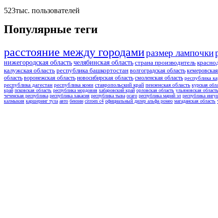
523тыс.
пользователей
Популярные теги
расстояние между городами
размер лампочки
нижегородская область
челябинская область
страна производитель
красно
калужская область
республика башкортостан
волгоградская область
кемеровская
область
воронежская область
новосибирская область
смоленская область
республика ка
республика дагестан
республика коми
ставропольский край
пензенская область
курская обл
край
псковская область
республика мордовия
хабаровский край
орловская область
ульяновская област
чеченская республика
республика хакасия
республика тыва
осаго
республика марий эл
республика ингу
калмыкия
каршеринг тула
авто
бензин
citroen c4
официальный дилер альфа ромео
магаданская область