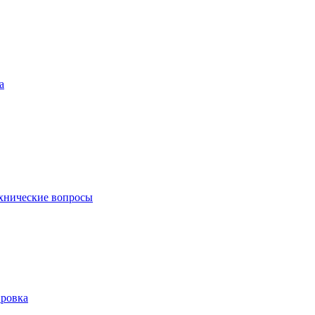
а
хнические вопросы
ровка