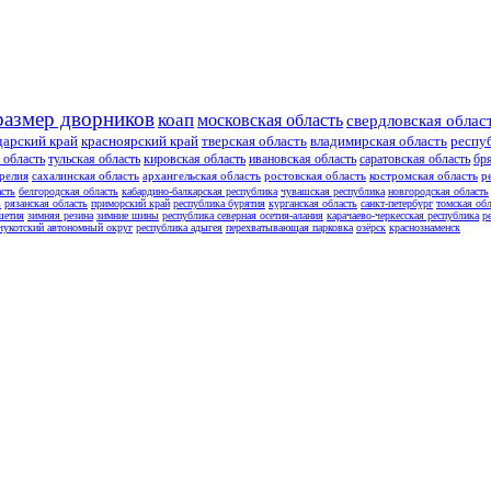
размер дворников
коап
московская область
свердловская облас
дарский край
красноярский край
тверская область
владимирская область
респу
 область
тульская область
кировская область
ивановская область
саратовская область
бр
релия
сахалинская область
архангельская область
ростовская область
костромская область
р
асть
белгородская область
кабардино-балкарская республика
чувашская республика
новгородская область
ь
рязанская область
приморский край
республика бурятия
курганская область
санкт-петербург
томская обл
шетия
зимняя резина
зимние шины
республика северная осетия-алания
карачаево-черкесская республика
р
чукотский автономный округ
республика адыгея
перехватывающая парковка
озёрск
краснознаменск