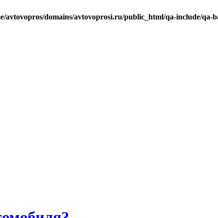
e/avtovopros/domains/avtovoprosi.ru/public_html/qa-include/qa-b
томобиля?