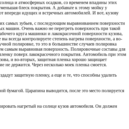
 солнца и атмосферных осадков, со временем впадины этих
меньшая блеск покрытия. А добавьте к этому мойку у
а от впереди идущих и встречных автомобилей. И вот, кузову
этих самых зубьев, с последующим выравниванием поверхности
х машин. Очень важно не перегреть поверхность при такой
абочего круга машинки и лакокрасочной поверхности кузова,
вы всегда контролируете степень нагрева поверхности, а во-
учной полировке, то это в большинстве случаев полировка
тем самым выравнивая поверхность. Полировочные составы для
пленку поверх лакокрасочного покрытия. Автомобиль при этом
узова, и во-вторых, защитная пленка хорошо защищает
е не держится. Через несколько моек пленка смоется.
дадут защитную пленку, а еще и те, что способны удалить
ной бумагой. Царапина выводится, после это место полируется
лировать нагретый на солнце кузов автомобиля. Он должен