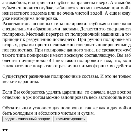
автомобиль, и острия этих зубьев направлены вверх. Автомоби
зубьев становятся глубже, забиваются несмываемыми при мойке
неизвестного водоема или не очень чистой водой. А еще и езду
уже необходима полировка.
Различают два основных типа полировки: глубокая и поверхно
специальными абразивными пастами. Делается это специалист
полировке. Местный перегрев от полировочной машинки, а точ
приводит к разрушению последнего. При ручной полировке этог
вторых, руками просто невозможно совершать полировочные дей
поверхностная. При полировке данного типа, не срезаются «з
такого типа полировки имеют восковую составляющую. Вы заб
блестит почище нового! Плюс такой полировки в том, что, во-
лакокрасочное покрытие от различных атмосферных воздействий
Существуют различные полировочные составы. И это не только 
мелкие царапины.
Если Вы собираетесь удалять царапины, то сначала надо воспол
отдельно, а уж потом можно заполировать весь автомобиль вос
Обязательным условием для полировки, так же как и для мойки
быть холодным и абсолютно чистым и сухим.