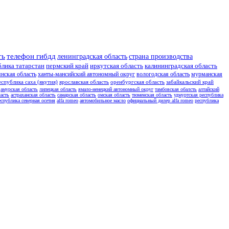
ть
телефон гибдд
ленинградская область
страна производства
блика татарстан
пермский край
иркутская область
калининградская область
янская область
ханты-мансийский автономный округ
вологодская область
мурманская
еспублика саха (якутия)
ярославская область
оренбургская область
забайкальский край
амурская область
липецкая область
ямало-ненецкий автономный округ
тамбовская обалсть
алтайский
асть
астраханская область
самарская область
омская область
тюменская область
удмуртская республика
еспублика северная осетия
alfa romeo
автомобильное масло
официальный дилер alfa romeo
республика