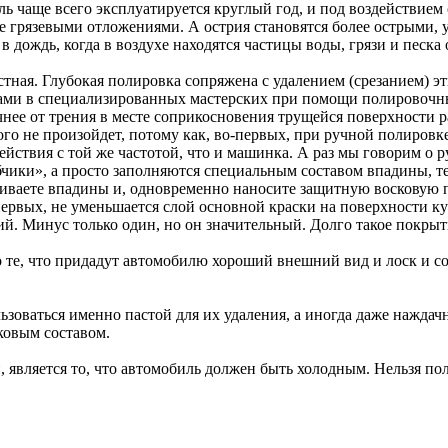
ль чаще всего эксплуатируется круглый год, и под воздействием
 грязевыми отложениями. А острия становятся более острыми, у
 в дождь, когда в воздухе находятся частицы воды, грязи и песк
стная. Глубокая полировка сопряжена с удалением (срезанием) 
ами в специализированных мастерских при помощи полировочны
нее от трения в месте соприкосновения трущейся поверхности р
о не произойдет, потому как, во-первых, при ручной полировке 
ствия с той же частотой, что и машинка. А раз мы говорим о р
убчики», а просто заполняются специальным составом впадины, 
иваете впадины и, одновременно наносите защитную восковую 
первых, не уменьшается слой основной краски на поверхности к
. Минус только один, но он значительный. Долго такое покрыти
те, что придадут автомобилю хороший внешний вид и лоск и соз
ьзоваться именно пастой для их удаления, а иногда даже наждач
ковым составом.
, является то, что автомобиль должен быть холодным. Нельзя по