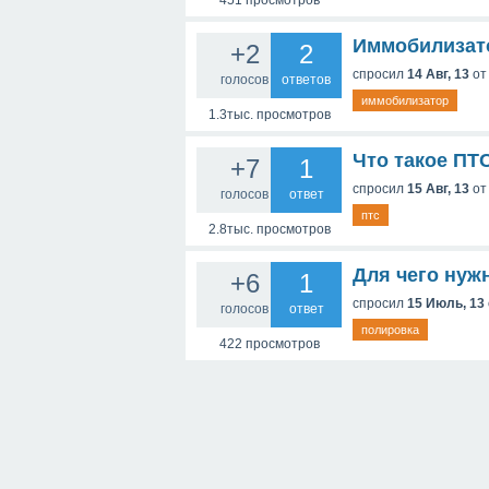
451
просмотров
Иммобилизато
+2
2
спросил
14 Авг, 13
о
голосов
ответов
иммобилизатор
1.3тыс.
просмотров
Что такое ПТС
+7
1
спросил
15 Авг, 13
о
голосов
ответ
птс
2.8тыс.
просмотров
Для чего нуж
+6
1
спросил
15 Июль, 13
голосов
ответ
полировка
422
просмотров