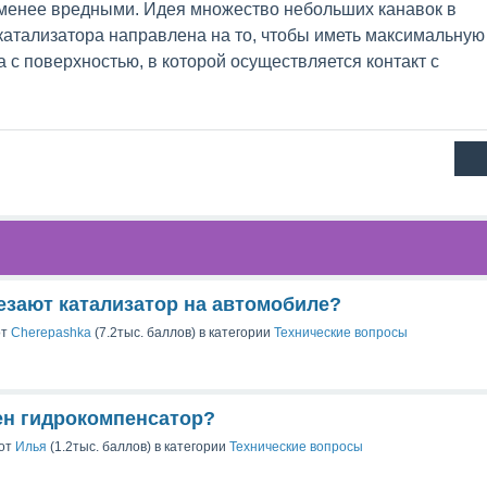
 менее вредными. Идея множество небольших канавок в
катализатора направлена на то, чтобы иметь максимальную
 с поверхностью, в которой осуществляется контакт с
езают катализатор на автомобиле?
от
Cherepashka
(
7.2тыс.
баллов)
в категории
Технические вопросы
ен гидрокомпенсатор?
от
Илья
(
1.2тыс.
баллов)
в категории
Технические вопросы