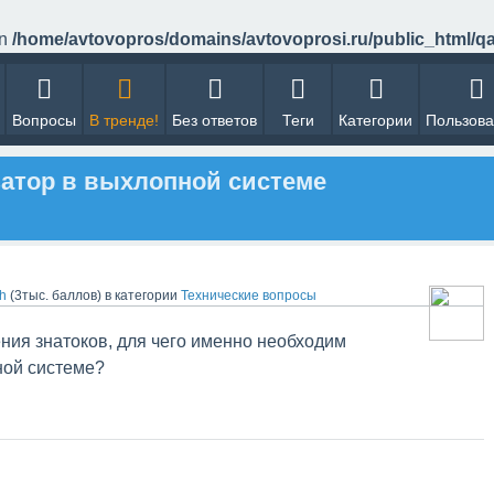
in
/home/avtovopros/domains/avtovoprosi.ru/public_html/q
Вопросы
В тренде!
Без ответов
Теги
Категории
Пользова
затор в выхлопной системе
ch
(
3тыс.
баллов)
в категории
Технические вопросы
ния знатоков, для чего именно необходим
ной системе?