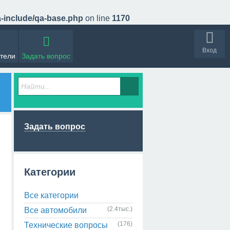
a-include/qa-base.php
on line
1170
Вход
тели
Задать вопрос
Задать вопрос
Категории
Все категории
(2.4тыс.)
Все автомобили
(176)
Технические вопросы