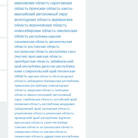
ивановская область
саратовская
область
брянская область
ханты-
мансийский автономный округ
вологодская область
мурманская
область
воронежская область
новосибирская область
смоленская
область
республика карелия
сахалинская область
архангельская
область
ростовская область
костромская область
республика саха
(якутия)
ярославская область
оренбургская область
забайкальский
край
республика дагестан
республика
коми
ставропольский край
пензенская
область
курская область
белгородская
область
кабардино-балкарская республика
чувашская республика
новгородская
область
амурская область
липецкая
область
ямало-ненецкий автономный
округ
тамбовская обалсть
алтайский край
псковская область
республика мордовия
хабаровский край
орловская область
ульяновская область
рязанская область
приморский край
республика бурятия
курганская область
санкт-петербург
томская область
астраханская область
самарская область
омская область
тюменская область
удмуртская республика