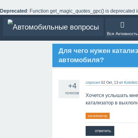
Deprecated
: Function get_magic_quotes_gpc() is deprecated 
Вся Активность
Для чего нужен катали
автомобиля?
спросил
02 Окт, 13
от
Kotofei
+4
голосов
Хочется услышать мне
катализатор в выхлоп
катализатор