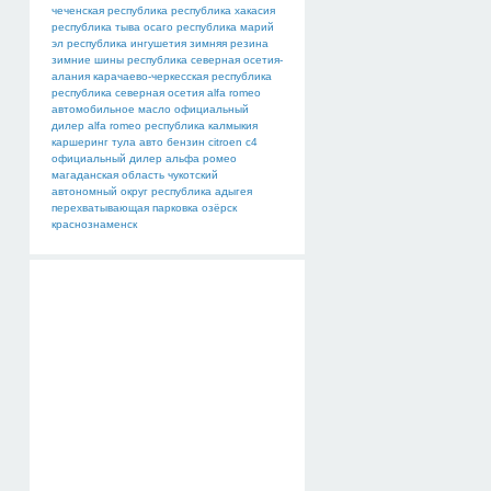
чеченская республика
республика хакасия
республика тыва
осаго
республика марий
эл
республика ингушетия
зимняя резина
зимние шины
республика северная осетия-
алания
карачаево-черкесская республика
республика северная осетия
alfa romeo
автомобильное масло
официальный
дилер alfa romeo
республика калмыкия
каршеринг тула
авто
бензин
citroen c4
официальный дилер альфа ромео
магаданская область
чукотский
автономный округ
республика адыгея
перехватывающая парковка
озёрск
краснознаменск