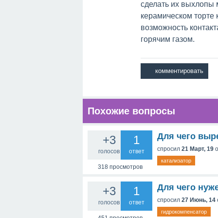
сделать их выхлопы
керамическом торте 
возможность контакта
горячим газом.
Похожие вопросы
Для чего выр
+3
1
спросил
21 Март, 19
голосов
ответ
катализатор
318
просмотров
Для чего нуж
+3
1
спросил
27 Июнь, 14
голосов
ответ
гидрокомпенсатор