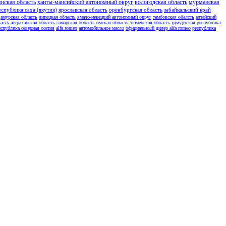
янская область
ханты-мансийский автономный округ
вологодская область
мурманская
еспублика саха (якутия)
ярославская область
оренбургская область
забайкальский край
амурская область
липецкая область
ямало-ненецкий автономный округ
тамбовская обалсть
алтайский
асть
астраханская область
самарская область
омская область
тюменская область
удмуртская республика
еспублика северная осетия
alfa romeo
автомобильное масло
официальный дилер alfa romeo
республика