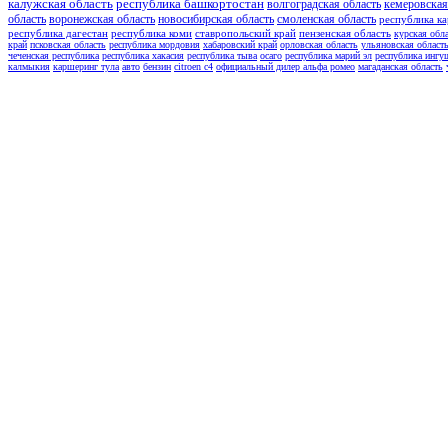
калужская область
республика башкортостан
волгоградская область
кемеровская
область
воронежская область
новосибирская область
смоленская область
республика ка
республика дагестан
республика коми
ставропольский край
пензенская область
курская обл
край
псковская область
республика мордовия
хабаровский край
орловская область
ульяновская област
чеченская республика
республика хакасия
республика тыва
осаго
республика марий эл
республика ингу
калмыкия
каршеринг тула
авто
бензин
citroen c4
официальный дилер альфа ромео
магаданская область