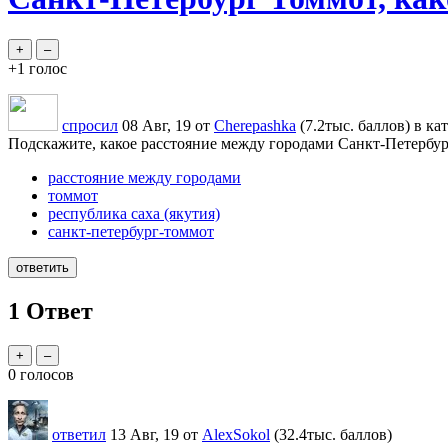
+1
голос
спросил
08 Авг, 19
от
Cherepashka
(
7.2тыс.
баллов)
в ка
Подскажите, какое расстояние между городами Санкт-Петербург
расстояние между городами
томмот
республика саха (якутия)
санкт-петербург-томмот
1
Ответ
0
голосов
ответил
13 Авг, 19
от
AlexSokol
(
32.4тыс.
баллов)