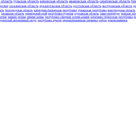
 область
тульская область
кировская область
ивановская область
саратовская область
бр
релия
сахалинская область
архангельская область
ростовская область
костромская область
р
асть
белгородская область
кабардино-балкарская республика
чувашская республика
новгородская область
ь
рязанская область
приморский край
республика бурятия
курганская область
санкт-петербург
томская обл
шетия
зимняя резина
зимние шины
республика северная осетия-алания
карачаево-черкесская республика
р
чукотский автономный округ
республика адыгея
перехватывающая парковка
озёрск
краснознаменск