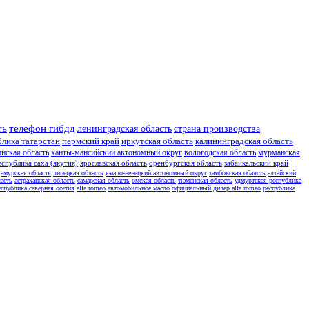
ть
телефон гибдд
ленинградская область
страна производства
блика татарстан
пермский край
иркутская область
калининградская область
янская область
ханты-мансийский автономный округ
вологодская область
мурманская
еспублика саха (якутия)
ярославская область
оренбургская область
забайкальский край
амурская область
липецкая область
ямало-ненецкий автономный округ
тамбовская обалсть
алтайский
асть
астраханская область
самарская область
омская область
тюменская область
удмуртская республика
еспублика северная осетия
alfa romeo
автомобильное масло
официальный дилер alfa romeo
республика