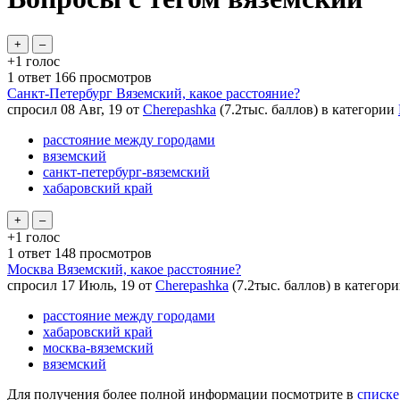
+1
голос
1
ответ
166
просмотров
Санкт-Петербург Вяземский, какое расстояние?
спросил
08 Авг, 19
от
Cherepashka
(
7.2тыс.
баллов)
в категории
расстояние между городами
вяземский
санкт-петербург-вяземский
хабаровский край
+1
голос
1
ответ
148
просмотров
Москва Вяземский, какое расстояние?
спросил
17 Июль, 19
от
Cherepashka
(
7.2тыс.
баллов)
в категор
расстояние между городами
хабаровский край
москва-вяземский
вяземский
Для получения более полной информации посмотрите в
списке