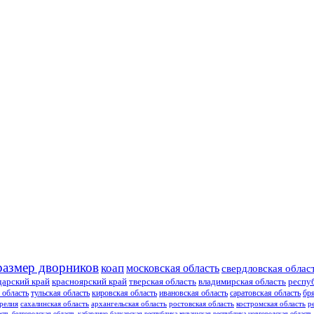
размер дворников
коап
московская область
свердловская облас
дарский край
красноярский край
тверская область
владимирская область
респу
 область
тульская область
кировская область
ивановская область
саратовская область
бр
релия
сахалинская область
архангельская область
ростовская область
костромская область
р
асть
белгородская область
кабардино-балкарская республика
чувашская республика
новгородская область