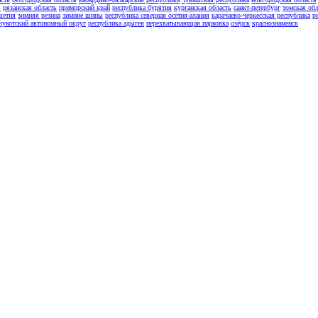
ь
рязанская область
приморский край
республика бурятия
курганская область
санкт-петербург
томская обл
шетия
зимняя резина
зимние шины
республика северная осетия-алания
карачаево-черкесская республика
р
чукотский автономный округ
республика адыгея
перехватывающая парковка
озёрск
краснознаменск