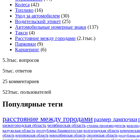
Колеса
(42)
Топливо
(16)
Уход за автомобилем
(30)
Водительский этикет
(25)
Автомобильные номерные знаки
(137)
Такси
(4)
Расстояние между городами
(2.1тыс.)
Парковки
(9)
Каршеринг
(6)
5.3тыс.
вопросов
5тыс.
ответов
25
комментариев
523тыс.
пользователей
Популярные теги
расстояние между городами
размер лампочки
нижегородская область
челябинская область
страна производитель
красно
калужская область
республика башкортостан
волгоградская область
кемеровская
область
воронежская область
новосибирская область
смоленская область
республика ка
республика дагестан
республика коми
ставропольский край
пензенская область
курская обл