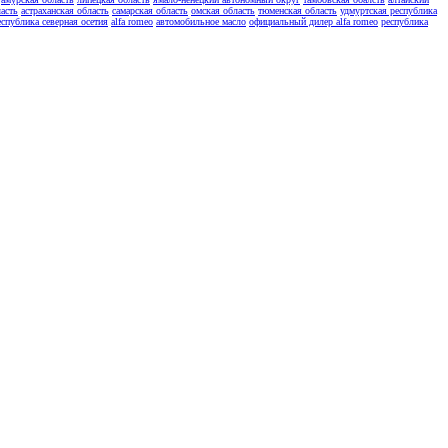
асть
астраханская область
самарская область
омская область
тюменская область
удмуртская республика
еспублика северная осетия
alfa romeo
автомобильное масло
официальный дилер alfa romeo
республика