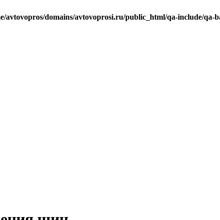
e/avtovopros/domains/avtovoprosi.ru/public_html/qa-include/qa-b
ления шин