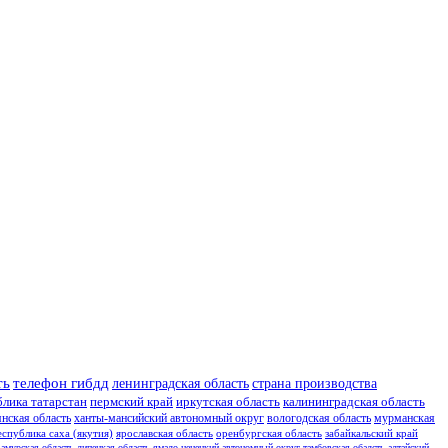
ть
телефон гибдд
ленинградская область
страна производства
блика татарстан
пермский край
иркутская область
калининградская область
янская область
ханты-мансийский автономный округ
вологодская область
мурманская
еспублика саха (якутия)
ярославская область
оренбургская область
забайкальский край
амурская область
липецкая область
ямало-ненецкий автономный округ
тамбовская обалсть
алтайский