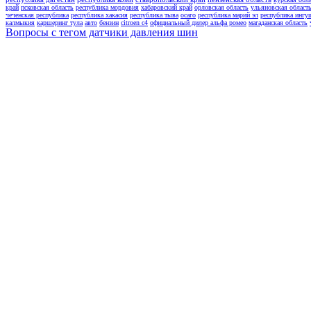
край
псковская область
республика мордовия
хабаровский край
орловская область
ульяновская област
чеченская республика
республика хакасия
республика тыва
осаго
республика марий эл
республика ингу
калмыкия
каршеринг тула
авто
бензин
citroen c4
официальный дилер альфа ромео
магаданская область
Вопросы с тегом датчики давления шин