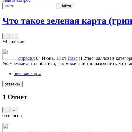
Задать вопрос
Что такое зеленая карта (грин
+4
голосов
спросил
04 Июнь, 13
от
Илья
(
1.2тыс.
баллов)
в катего
Уважаемые автолюбители, кто может внятно разъяснить, что так
зеленая карта
1
Ответ
0
голосов