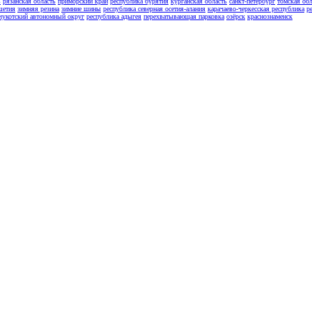
ь
рязанская область
приморский край
республика бурятия
курганская область
санкт-петербург
томская обл
шетия
зимняя резина
зимние шины
республика северная осетия-алания
карачаево-черкесская республика
р
чукотский автономный округ
республика адыгея
перехватывающая парковка
озёрск
краснознаменск