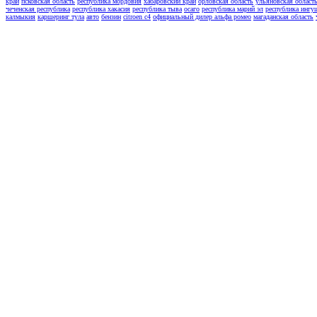
край
псковская область
республика мордовия
хабаровский край
орловская область
ульяновская област
чеченская республика
республика хакасия
республика тыва
осаго
республика марий эл
республика ингу
калмыкия
каршеринг тула
авто
бензин
citroen c4
официальный дилер альфа ромео
магаданская область