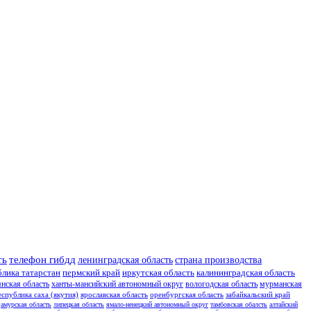
ть
телефон гибдд
ленинградская область
страна производства
блика татарстан
пермский край
иркутская область
калининградская область
янская область
ханты-мансийский автономный округ
вологодская область
мурманская
еспублика саха (якутия)
ярославская область
оренбургская область
забайкальский край
амурская область
липецкая область
ямало-ненецкий автономный округ
тамбовская обалсть
алтайский