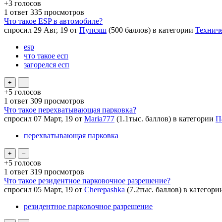
+3
голосов
1
ответ
335
просмотров
Что такое ESP в автомобиле?
спросил
29 Авг, 19
от
Пупсяш
(
500
баллов)
в категории
Технич
esp
что такое есп
загорелся есп
+5
голосов
1
ответ
309
просмотров
Что такое перехватывающая парковка?
спросил
07 Март, 19
от
Maria777
(
1.1тыс.
баллов)
в категории
П
перехватывающая парковка
+5
голосов
1
ответ
319
просмотров
Что такое резидентное парковочное разрешение?
спросил
05 Март, 19
от
Cherepashka
(
7.2тыс.
баллов)
в категор
резидентное парковочное разрешение