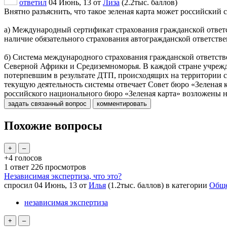
ответил
04 Июнь, 13
от
Лиза
(
2.2тыс.
баллов)
Внятно разъяснить, что такое зеленая карта может российский 
а) Международный сертификат страхования гражданской ответс
наличие обязательного страхования автогражданской ответстве
б) Система международного страхования гражданской ответстве
Северной Африки и Средиземноморья. В каждой стране учрежда
потерпевшим в результате ДТП, происходящих на территории с
текущую деятельность системы отвечает Совет бюро «Зеленая ка
российского национального бюро «Зеленая карта» возложены 
Похожие вопросы
+4
голосов
1
ответ
226
просмотров
Независимая экспертиза, что это?
спросил
04 Июнь, 13
от
Илья
(
1.2тыс.
баллов)
в категории
Обще
независимая экспертиза