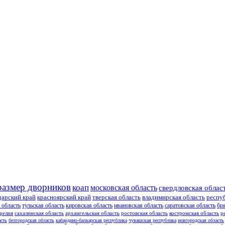
размер дворников
коап
московская область
свердловская облас
дарский край
красноярский край
тверская область
владимирская область
респу
 область
тульская область
кировская область
ивановская область
саратовская область
бр
релия
сахалинская область
архангельская область
ростовская область
костромская область
р
асть
белгородская область
кабардино-балкарская республика
чувашская республика
новгородская область