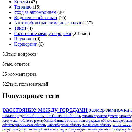
Колеса
(42)
Топливо
(16)
Уход за автомобилем
(30)
Водительский этикет
(25)
Автомобильные номерные знаки
(137)
Такси
(4)
Расстояние между городами
(2.1тыс.)
Парковки
(9)
Каршеринг
(6)
5.3тыс.
вопросов
5тыс.
ответов
25
комментариев
523тыс.
пользователей
Популярные теги
расстояние между городами
размер лампочки
нижегородская область
челябинская область
страна производитель
красно
калужская область
республика башкортостан
волгоградская область
кемеровская
область
воронежская область
новосибирская область
смоленская область
республика ка
республика дагестан
республика коми
ставропольский край
пензенская область
курская обл