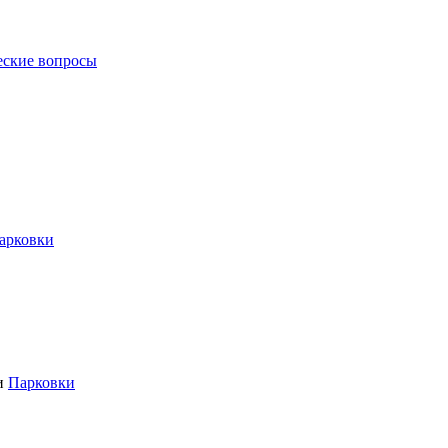
еские вопросы
арковки
ии
Парковки