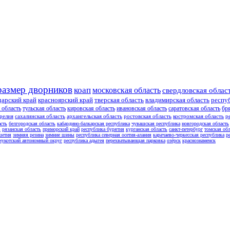
размер дворников
коап
московская область
свердловская облас
дарский край
красноярский край
тверская область
владимирская область
респу
 область
тульская область
кировская область
ивановская область
саратовская область
бр
релия
сахалинская область
архангельская область
ростовская область
костромская область
р
асть
белгородская область
кабардино-балкарская республика
чувашская республика
новгородская область
ь
рязанская область
приморский край
республика бурятия
курганская область
санкт-петербург
томская обл
шетия
зимняя резина
зимние шины
республика северная осетия-алания
карачаево-черкесская республика
р
чукотский автономный округ
республика адыгея
перехватывающая парковка
озёрск
краснознаменск