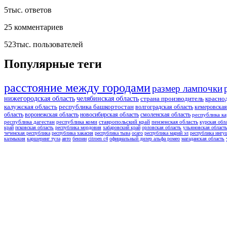
5тыс.
ответов
25
комментариев
523тыс.
пользователей
Популярные теги
расстояние между городами
размер лампочки
нижегородская область
челябинская область
страна производитель
красно
калужская область
республика башкортостан
волгоградская область
кемеровская
область
воронежская область
новосибирская область
смоленская область
республика ка
республика дагестан
республика коми
ставропольский край
пензенская область
курская обл
край
псковская область
республика мордовия
хабаровский край
орловская область
ульяновская област
чеченская республика
республика хакасия
республика тыва
осаго
республика марий эл
республика ингу
калмыкия
каршеринг тула
авто
бензин
citroen c4
официальный дилер альфа ромео
магаданская область