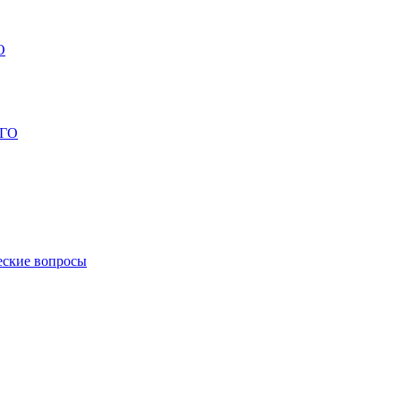
О
ГО
еские вопросы