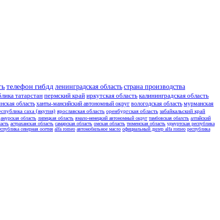
ть
телефон гибдд
ленинградская область
страна производства
блика татарстан
пермский край
иркутская область
калининградская область
янская область
ханты-мансийский автономный округ
вологодская область
мурманская
еспублика саха (якутия)
ярославская область
оренбургская область
забайкальский край
амурская область
липецкая область
ямало-ненецкий автономный округ
тамбовская обалсть
алтайский
асть
астраханская область
самарская область
омская область
тюменская область
удмуртская республика
еспублика северная осетия
alfa romeo
автомобильное масло
официальный дилер alfa romeo
республика