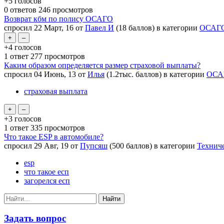
+5
голосов
0
ответов
246
просмотров
Возврат кбм по полису ОСАГО
спросил
22 Март, 16
от
Павел И
(
18
баллов)
в категории
ОСАГ
+4
голосов
1
ответ
277
просмотров
Каким образом определяется размер страховой выплаты?
спросил
04 Июнь, 13
от
Илья
(
1.2тыс.
баллов)
в категории
ОСА
страховая выплата
+3
голосов
1
ответ
335
просмотров
Что такое ESP в автомобиле?
спросил
29 Авг, 19
от
Пупсяш
(
500
баллов)
в категории
Технич
esp
что такое есп
загорелся есп
Задать вопрос