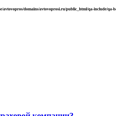
e/avtovopros/domains/avtovoprosi.ru/public_html/qa-include/qa-b
траховой компании?