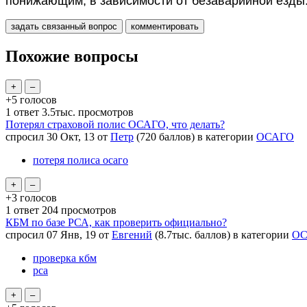
понижающим, в зависимости от безаварийной езды
Похожие вопросы
+5
голосов
1
ответ
3.5тыс.
просмотров
Потерял страховой полис ОСАГО, что делать?
спросил
30 Окт, 13
от
Петр
(
720
баллов)
в категории
ОСАГО
потеря полиса осаго
+3
голосов
1
ответ
204
просмотров
КБМ по базе РСА, как проверить официально?
спросил
07 Янв, 19
от
Евгений
(
8.7тыс.
баллов)
в категории
ОС
проверка кбм
рса