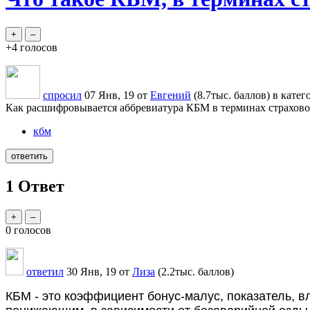
+4
голосов
спросил
07 Янв, 19
от
Евгений
(
8.7тыс.
баллов)
в кате
Как расшифровывается аббревиатура КБМ в терминах страхов
кбм
1
Ответ
0
голосов
ответил
30 Янв, 19
от
Лиза
(
2.2тыс.
баллов)
КБМ - это коэффициент бонус-малус, показатель, 