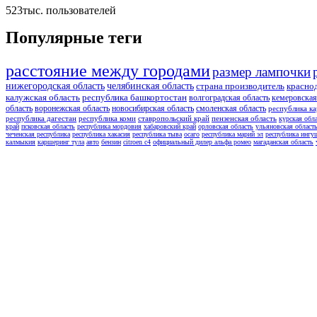
523тыс.
пользователей
Популярные теги
расстояние между городами
размер лампочки
нижегородская область
челябинская область
страна производитель
красно
калужская область
республика башкортостан
волгоградская область
кемеровская
область
воронежская область
новосибирская область
смоленская область
республика ка
республика дагестан
республика коми
ставропольский край
пензенская область
курская обл
край
псковская область
республика мордовия
хабаровский край
орловская область
ульяновская област
чеченская республика
республика хакасия
республика тыва
осаго
республика марий эл
республика ингу
калмыкия
каршеринг тула
авто
бензин
citroen c4
официальный дилер альфа ромео
магаданская область