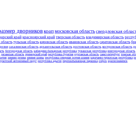
размер дворников
коап
московская область
свердловская облас
дарский край
красноярский край
тверская область
владимирская область
респу
 область
тульская область
кировская область
ивановская область
саратовская область
бр
релия
сахалинская область
архангельская область
ростовская область
костромская область
р
асть
белгородская область
кабардино-балкарская республика
чувашская республика
новгородская область
ь
рязанская область
приморский край
республика бурятия
курганская область
санкт-петербург
томская обл
шетия
зимняя резина
зимние шины
республика северная осетия-алания
карачаево-черкесская республика
р
чукотский автономный округ
республика адыгея
перехватывающая парковка
озёрск
краснознаменск