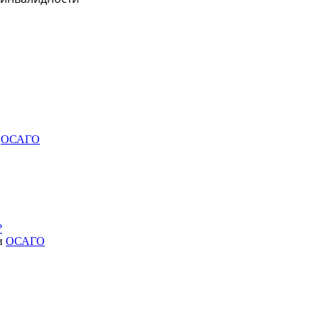
и
ОСАГО
?
ии
ОСАГО