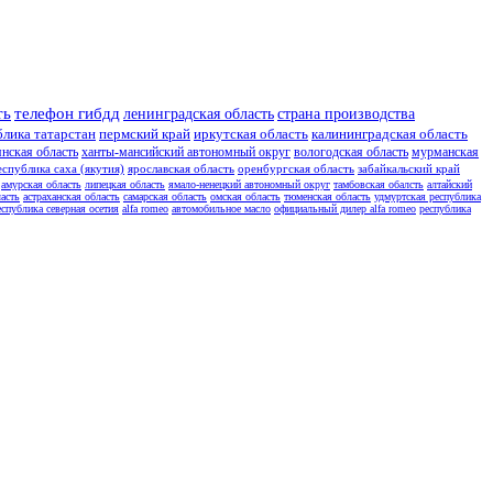
ть
телефон гибдд
ленинградская область
страна производства
блика татарстан
пермский край
иркутская область
калининградская область
янская область
ханты-мансийский автономный округ
вологодская область
мурманская
еспублика саха (якутия)
ярославская область
оренбургская область
забайкальский край
амурская область
липецкая область
ямало-ненецкий автономный округ
тамбовская обалсть
алтайский
асть
астраханская область
самарская область
омская область
тюменская область
удмуртская республика
еспублика северная осетия
alfa romeo
автомобильное масло
официальный дилер alfa romeo
республика