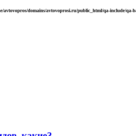
e/avtovopros/domains/avtovoprosi.ru/public_html/qa-include/qa-b
дов, какие?