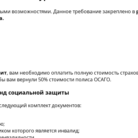
ными возможностями. Данное требование закреплено в
р
а.
вит
, вам необходимо оплатить полную стоимость страхов
тобы вам вернули 50% стоимости полиса ОСАГО.
онд социальной защиты
следующий комплект документов:
ю;
иком которого является инвалид;
 инвалидности