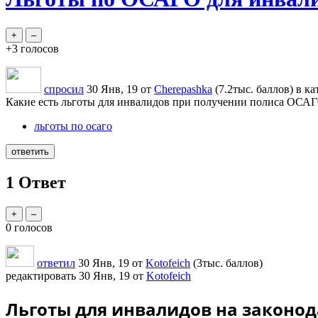
+3
голосов
спросил
30 Янв, 19
от
Cherepashka
(
7.2тыс.
баллов)
в к
Какие есть льготы для инвалидов при получении полиса ОСАГ
льготы по осаго
1
Ответ
0
голосов
ответил
30 Янв, 19
от
Kotofeich
(
3тыс.
баллов)
редактировать
30 Янв, 19
от
Kotofeich
Льготы для инвалидов на законо