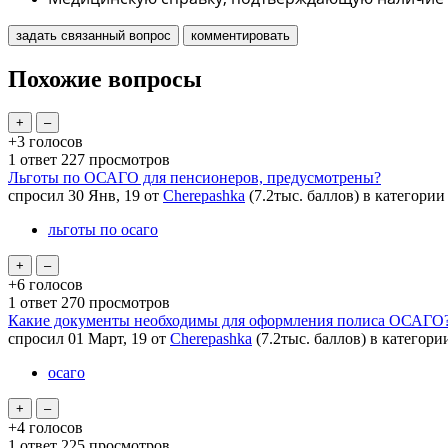
Похожие вопросы
+3
голосов
1
ответ
227
просмотров
Льготы по ОСАГО для пенсионеров, предусмотрены?
спросил
30 Янв, 19
от
Cherepashka
(
7.2тыс.
баллов)
в категори
льготы по осаго
+6
голосов
1
ответ
270
просмотров
Какие документы необходимы для оформления полиса ОСАГО
спросил
01 Март, 19
от
Cherepashka
(
7.2тыс.
баллов)
в категор
осаго
+4
голосов
1
ответ
225
просмотров