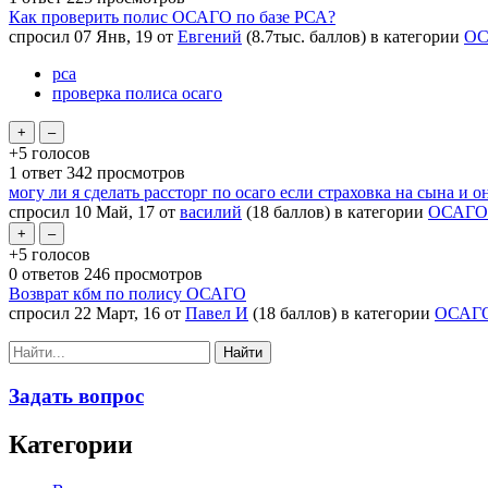
Как проверить полис ОСАГО по базе РСА?
спросил
07 Янв, 19
от
Евгений
(
8.7тыс.
баллов)
в категории
ОС
рса
проверка полиса осаго
+5
голосов
1
ответ
342
просмотров
могу ли я сделать рассторг по осаго если страховка на сына и 
спросил
10 Май, 17
от
василий
(
18
баллов)
в категории
ОСАГО
+5
голосов
0
ответов
246
просмотров
Возврат кбм по полису ОСАГО
спросил
22 Март, 16
от
Павел И
(
18
баллов)
в категории
ОСАГ
Задать вопрос
Категории