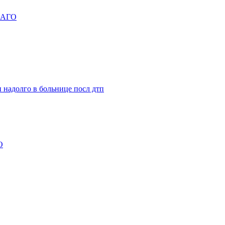
АГО
он надолго в больнице посл дтп
О