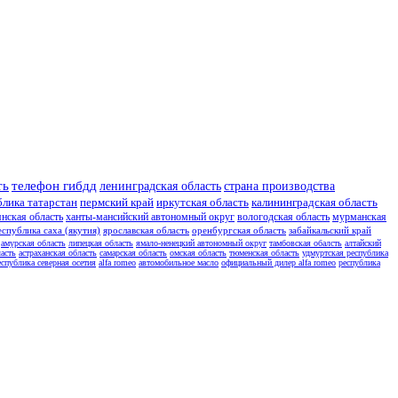
ть
телефон гибдд
ленинградская область
страна производства
блика татарстан
пермский край
иркутская область
калининградская область
янская область
ханты-мансийский автономный округ
вологодская область
мурманская
еспублика саха (якутия)
ярославская область
оренбургская область
забайкальский край
амурская область
липецкая область
ямало-ненецкий автономный округ
тамбовская обалсть
алтайский
асть
астраханская область
самарская область
омская область
тюменская область
удмуртская республика
еспублика северная осетия
alfa romeo
автомобильное масло
официальный дилер alfa romeo
республика