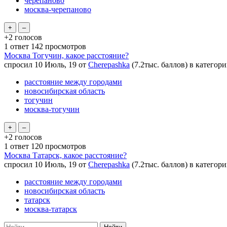
черепаново
москва-черепаново
+2
голосов
1
ответ
142
просмотров
Москва Тогучин, какое расстояние?
спросил
10 Июль, 19
от
Cherepashka
(
7.2тыс.
баллов)
в категор
расстояние между городами
новосибирская область
тогучин
москва-тогучин
+2
голосов
1
ответ
120
просмотров
Москва Татарск, какое расстояние?
спросил
10 Июль, 19
от
Cherepashka
(
7.2тыс.
баллов)
в категор
расстояние между городами
новосибирская область
татарск
москва-татарск