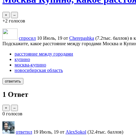
+2
голосов
спросил
10 Июль, 19
от
Cherepashka
(
7.2тыс.
баллов)
в 
Подскажите, какое расстояние между городами Москва и Купино
расстояние между городами
купино
москва-купино
новосибирская область
1
Ответ
0
голосов
ответил
19 Июль, 19
от
AlexSokol
(
32.4тыс.
баллов)