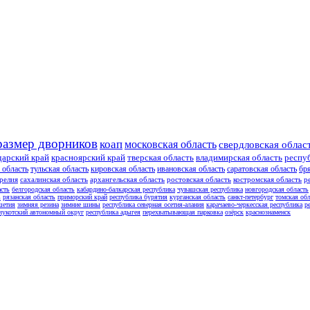
размер дворников
коап
московская область
свердловская облас
дарский край
красноярский край
тверская область
владимирская область
респу
 область
тульская область
кировская область
ивановская область
саратовская область
бр
релия
сахалинская область
архангельская область
ростовская область
костромская область
р
асть
белгородская область
кабардино-балкарская республика
чувашская республика
новгородская область
ь
рязанская область
приморский край
республика бурятия
курганская область
санкт-петербург
томская обл
шетия
зимняя резина
зимние шины
республика северная осетия-алания
карачаево-черкесская республика
р
чукотский автономный округ
республика адыгея
перехватывающая парковка
озёрск
краснознаменск