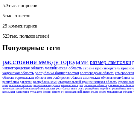
5.3тыс.
вопросов
5тыс.
ответов
25
комментариев
523тыс.
пользователей
Популярные теги
расстояние между городами
размер лампочки
нижегородская область
челябинская область
страна производитель
красно
калужская область
республика башкортостан
волгоградская область
кемеровская
область
воронежская область
новосибирская область
смоленская область
республика ка
республика дагестан
республика коми
ставропольский край
пензенская область
курская обл
край
псковская область
республика мордовия
хабаровский край
орловская область
ульяновская област
чеченская республика
республика хакасия
республика тыва
осаго
республика марий эл
республика ингу
калмыкия
каршеринг тула
авто
бензин
citroen c4
официальный дилер альфа ромео
магаданская область