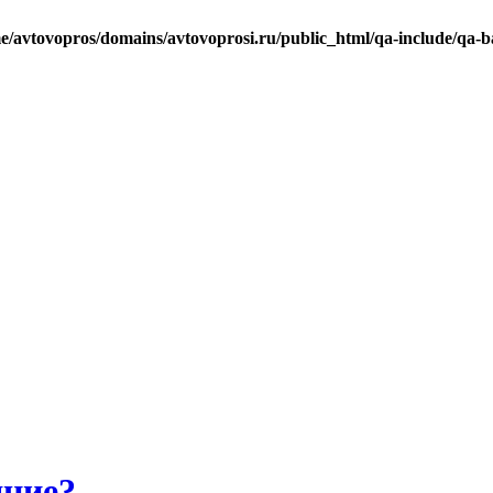
e/avtovopros/domains/avtovoprosi.ru/public_html/qa-include/qa-b
яние?