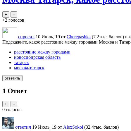
+2
голосов
спросил
10 Июль, 19
от
Cherepashka
(
7.2тыс.
баллов)
в 
Подскажите, какое расстояние между городами Москва и Татарс
расстояние между городами
новосибирская область
татарск
москва-татарск
1
Ответ
0
голосов
ответил
19 Июль, 19
от
AlexSokol
(
32.4тыс.
баллов)