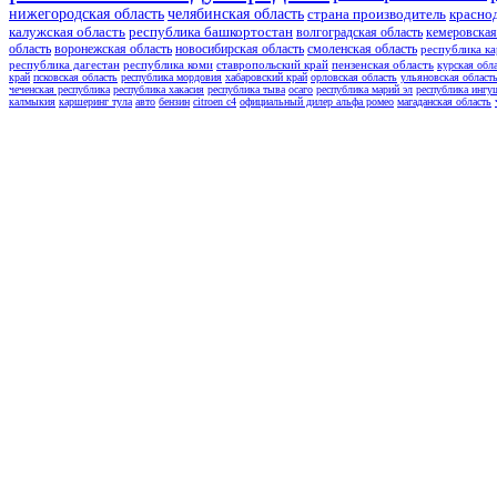
нижегородская область
челябинская область
страна производитель
красно
калужская область
республика башкортостан
волгоградская область
кемеровская
область
воронежская область
новосибирская область
смоленская область
республика ка
республика дагестан
республика коми
ставропольский край
пензенская область
курская обл
край
псковская область
республика мордовия
хабаровский край
орловская область
ульяновская област
чеченская республика
республика хакасия
республика тыва
осаго
республика марий эл
республика ингу
калмыкия
каршеринг тула
авто
бензин
citroen c4
официальный дилер альфа ромео
магаданская область