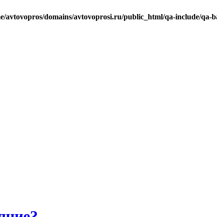
e/avtovopros/domains/avtovoprosi.ru/public_html/qa-include/qa-b
яние?