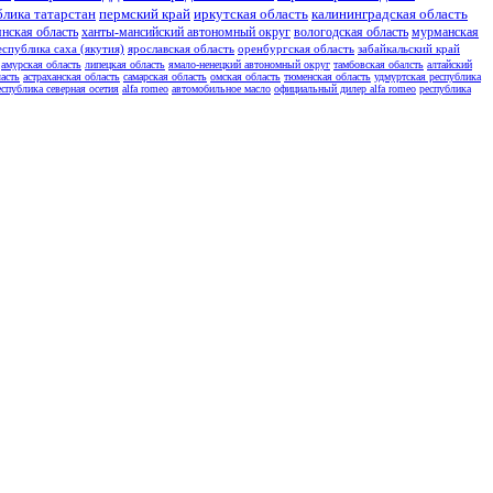
блика татарстан
пермский край
иркутская область
калининградская область
янская область
ханты-мансийский автономный округ
вологодская область
мурманская
еспублика саха (якутия)
ярославская область
оренбургская область
забайкальский край
амурская область
липецкая область
ямало-ненецкий автономный округ
тамбовская обалсть
алтайский
асть
астраханская область
самарская область
омская область
тюменская область
удмуртская республика
еспублика северная осетия
alfa romeo
автомобильное масло
официальный дилер alfa romeo
республика