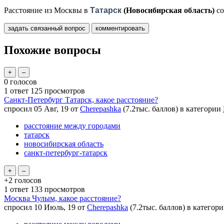
Расстояние из Москвы в
Татарск
(Новосибирская область)
с
Похожие вопросы
0
голосов
1
ответ
125
просмотров
Санкт-Петербург Татарск, какое расстояние?
спросил
05 Авг, 19
от
Cherepashka
(
7.2тыс.
баллов)
в категории
расстояние между городами
татарск
новосибирская область
санкт-петербург-татарск
+2
голосов
1
ответ
133
просмотров
Москва Чулым, какое расстояние?
спросил
10 Июль, 19
от
Cherepashka
(
7.2тыс.
баллов)
в категор