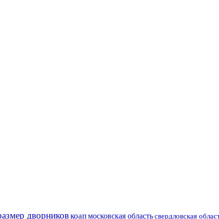
размер дворников
коап
московская область
свердловская облас