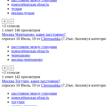
расстояние между городами
новосибирская область
чулым
москва-чулым
+2
голосов
1
ответ
146
просмотров
Москва Черепаново, какое расстояние?
спросил
10 Июль, 19
от
Cherepashka
(
7.2тыс.
баллов)
в категор
расстояние между городами
новосибирская область
черепаново
москва-черепаново
+2
голосов
1
ответ
142
просмотров
Москва Тогучин, какое расстояние?
спросил
10 Июль, 19
от
Cherepashka
(
7.2тыс.
баллов)
в категор
расстояние между городами
новосибирская область
тогучин