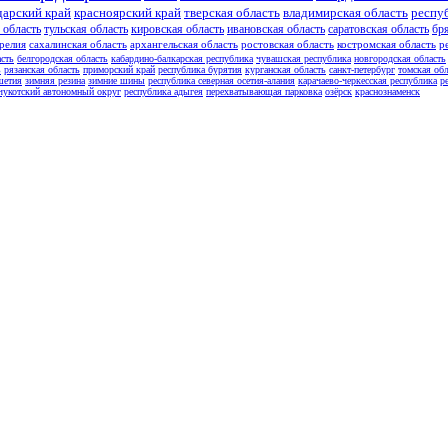
дарский край
красноярский край
тверская область
владимирская область
респу
 область
тульская область
кировская область
ивановская область
саратовская область
бр
релия
сахалинская область
архангельская область
ростовская область
костромская область
р
асть
белгородская область
кабардино-балкарская республика
чувашская республика
новгородская область
ь
рязанская область
приморский край
республика бурятия
курганская область
санкт-петербург
томская обл
шетия
зимняя резина
зимние шины
республика северная осетия-алания
карачаево-черкесская республика
р
чукотский автономный округ
республика адыгея
перехватывающая парковка
озёрск
краснознаменск