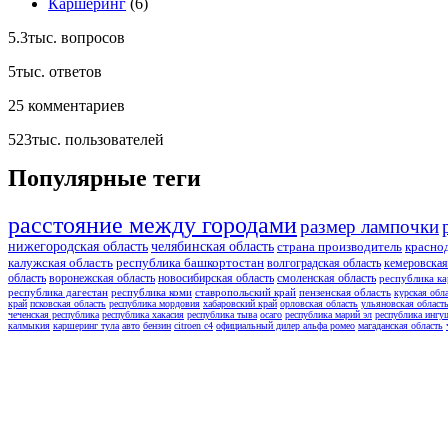
Каршеринг
(6)
5.3тыс.
вопросов
5тыс.
ответов
25
комментариев
523тыс.
пользователей
Популярные теги
расстояние между городами
размер лампочки
нижегородская область
челябинская область
страна производитель
красно
калужская область
республика башкортостан
волгоградская область
кемеровская
область
воронежская область
новосибирская область
смоленская область
республика ка
республика дагестан
республика коми
ставропольский край
пензенская область
курская обл
край
псковская область
республика мордовия
хабаровский край
орловская область
ульяновская област
чеченская республика
республика хакасия
республика тыва
осаго
республика марий эл
республика ингу
калмыкия
каршеринг тула
авто
бензин
citroen c4
официальный дилер альфа ромео
магаданская область