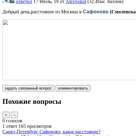
ответил
17 Июль, 19
от
AlexSokol
(
32.4тыс.
баллов)
Добрый день,расстояние из Москвы в
Сафоново
(Смоленска
Похожие вопросы
0
голосов
1
ответ
165
просмотров
Санкт-Петербург Сафоново, какое расстояние?