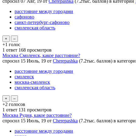
спросил
07 Авг, 19
от
Cherepashka
(
7.2тыс.
баллов)
в категории
расстояние между городами
сафоново
санкт-петербург-сафоново
смоленская область
+1
голос
1
ответ
168
просмотров
Москва Смоленск, какое расстояние?
спросил
15 Июль, 19
от
Cherepashka
(
7.2тыс.
баллов)
в категор
расстояние между городами
смоленск
москва-смоленск
смоленская область
+2
голосов
1
ответ
131
просмотров
Москва Рудня, какое расстояние?
спросил
15 Июль, 19
от
Cherepashka
(
7.2тыс.
баллов)
в категор
расстояние между городами