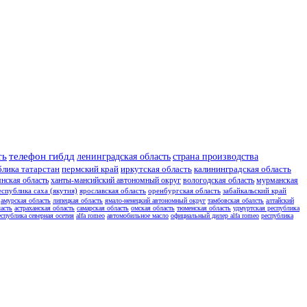
ть
телефон гибдд
ленинградская область
страна производства
блика татарстан
пермский край
иркутская область
калининградская область
янская область
ханты-мансийский автономный округ
вологодская область
мурманская
еспублика саха (якутия)
ярославская область
оренбургская область
забайкальский край
амурская область
липецкая область
ямало-ненецкий автономный округ
тамбовская обалсть
алтайский
асть
астраханская область
самарская область
омская область
тюменская область
удмуртская республика
еспублика северная осетия
alfa romeo
автомобильное масло
официальный дилер alfa romeo
республика