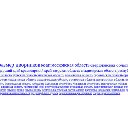
размер дворников
коап
московская область
свердловская облас
дарский край
красноярский край
тверская область
владимирская область
респу
 область
тульская область
кировская область
ивановская область
саратовская область
бр
релия
сахалинская область
архангельская область
ростовская область
костромская область
р
асть
белгородская область
кабардино-балкарская республика
чувашская республика
новгородская область
ь
рязанская область
приморский край
республика бурятия
курганская область
санкт-петербург
томская обл
шетия
зимняя резина
зимние шины
республика северная осетия-алания
карачаево-черкесская республика
р
чукотский автономный округ
республика адыгея
перехватывающая парковка
озёрск
краснознаменск