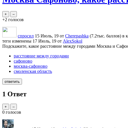
+2
голосов
спросил
15 Июль, 19
от
Cherepashka
(
7.2тыс.
баллов)
в 
теги изменены
17 Июль, 19
от
AlexSokol
Подскажите, какое расстояние между городами Москва и Сафоно
расстояние между городами
сафоново
москва-сафоново
смоленская область
1
Ответ
0
голосов