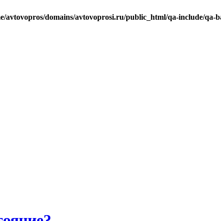
e/avtovopros/domains/avtovoprosi.ru/public_html/qa-include/qa-b
тояние?