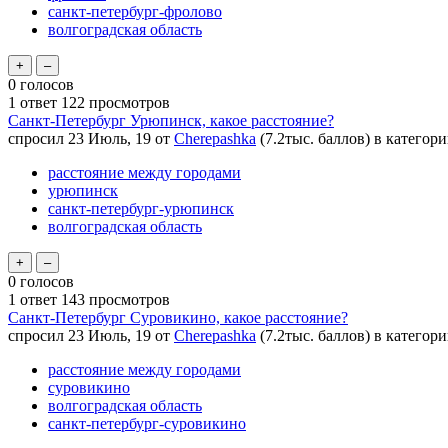
санкт-петербург-фролово
волгоградская область
0
голосов
1
ответ
122
просмотров
Санкт-Петербург Урюпинск, какое расстояние?
спросил
23 Июль, 19
от
Cherepashka
(
7.2тыс.
баллов)
в категор
расстояние между городами
урюпинск
санкт-петербург-урюпинск
волгоградская область
0
голосов
1
ответ
143
просмотров
Санкт-Петербург Суровикино, какое расстояние?
спросил
23 Июль, 19
от
Cherepashka
(
7.2тыс.
баллов)
в категор
расстояние между городами
суровикино
волгоградская область
санкт-петербург-суровикино