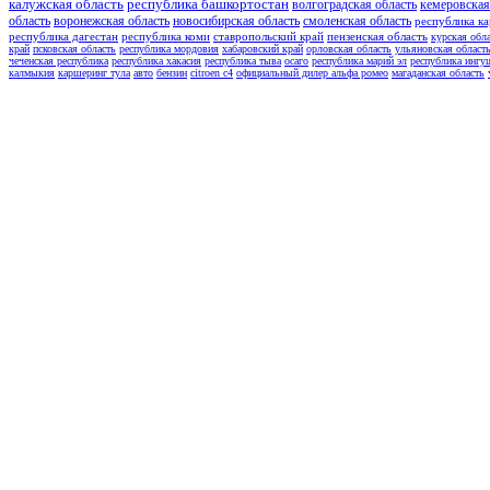
калужская область
республика башкортостан
волгоградская область
кемеровская
область
воронежская область
новосибирская область
смоленская область
республика ка
республика дагестан
республика коми
ставропольский край
пензенская область
курская обл
край
псковская область
республика мордовия
хабаровский край
орловская область
ульяновская област
чеченская республика
республика хакасия
республика тыва
осаго
республика марий эл
республика ингу
калмыкия
каршеринг тула
авто
бензин
citroen c4
официальный дилер альфа ромео
магаданская область