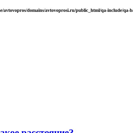
e/avtovopros/domains/avtovoprosi.ru/public_html/qa-include/qa-b
акое расстояние?