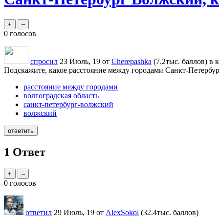
0
голосов
спросил
23 Июль, 19
от
Cherepashka
(
7.2тыс.
баллов)
в 
Подскажите, какое расстояние между городами Санкт-Петербур
расстояние между городами
волгоградская область
санкт-петербург-волжский
волжский
1
Ответ
0
голосов
ответил
29 Июль, 19
от
AlexSokol
(
32.4тыс.
баллов)