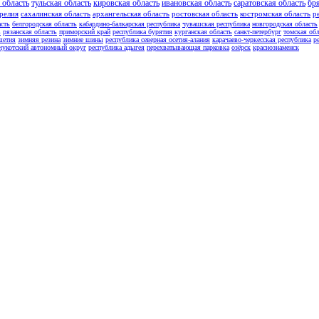
 область
тульская область
кировская область
ивановская область
саратовская область
бр
релия
сахалинская область
архангельская область
ростовская область
костромская область
р
асть
белгородская область
кабардино-балкарская республика
чувашская республика
новгородская область
ь
рязанская область
приморский край
республика бурятия
курганская область
санкт-петербург
томская обл
шетия
зимняя резина
зимние шины
республика северная осетия-алания
карачаево-черкесская республика
р
чукотский автономный округ
республика адыгея
перехватывающая парковка
озёрск
краснознаменск