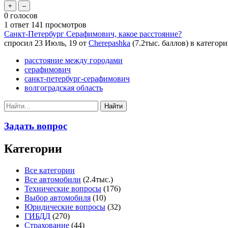
0
голосов
1
ответ
141
просмотров
Санкт-Петербург Серафимович, какое расстояние?
спросил
23 Июль, 19
от
Cherepashka
(
7.2тыс.
баллов)
в категор
расстояние между городами
серафимович
санкт-петербург-серафимович
волгоградская область
Задать вопрос
Категории
Все категории
Все автомобили
(2.4тыс.)
Технические вопросы
(176)
Выбор автомобиля
(10)
Юридические вопросы
(32)
ГИБДД
(270)
Страхование
(44)