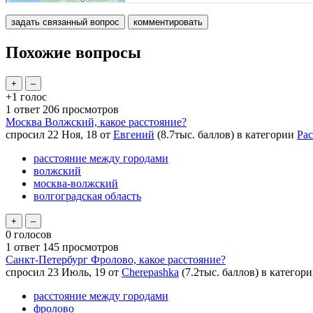
Похожие вопросы
+1
голос
1
ответ
206
просмотров
Москва Волжский, какое расстояние?
спросил
22 Ноя, 18
от
Евгений
(
8.7тыс.
баллов)
в категории
Рас
расстояние между городами
волжский
москва-волжский
волгоградская область
0
голосов
1
ответ
145
просмотров
Санкт-Петербург Фролово, какое расстояние?
спросил
23 Июль, 19
от
Cherepashka
(
7.2тыс.
баллов)
в категор
расстояние между городами
фролово