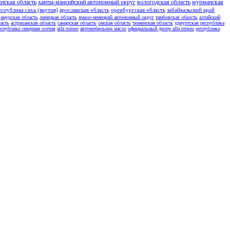
янская область
ханты-мансийский автономный округ
вологодская область
мурманская
еспублика саха (якутия)
ярославская область
оренбургская область
забайкальский край
амурская область
липецкая область
ямало-ненецкий автономный округ
тамбовская обалсть
алтайский
асть
астраханская область
самарская область
омская область
тюменская область
удмуртская республика
еспублика северная осетия
alfa romeo
автомобильное масло
официальный дилер alfa romeo
республика