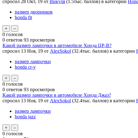
спросил
28 Окт, 19
от
Викуля
(
1.5тыс.
баллов)
в категории
Hond
размер дворников
honda fit
0
голосов
0
ответов
93
просмотров
Какой размер лампочки в автомобиле Хонда ЦР-В?
спросил
13 Ноя, 19
от
AlexSokol
(
32.4тыс.
баллов)
в категории
размер лампочки
honda cr-v
0
голосов
0
ответов
93
просмотров
Какой размер лампочки в автомобиле Хонда Джаз?
спросил
13 Ноя, 19
от
AlexSokol
(
32.4тыс.
баллов)
в категории
размер лампочки
honda jazz
0
голосов