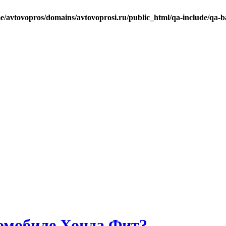
e/avtovopros/domains/avtovoprosi.ru/public_html/qa-include/qa-b
омобиле Хонда Фит?