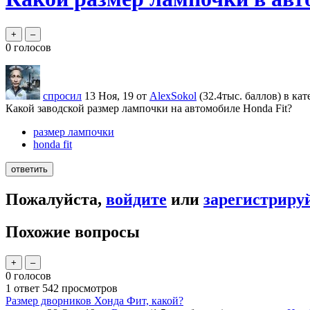
0
голосов
спросил
13 Ноя, 19
от
AlexSokol
(
32.4тыс.
баллов)
в ка
Какой заводской размер лампочки на автомобиле Honda Fit?
размер лампочки
honda fit
Пожалуйста,
войдите
или
зарегистриру
Похожие вопросы
0
голосов
1
ответ
542
просмотров
Размер дворников Хонда Фит, какой?