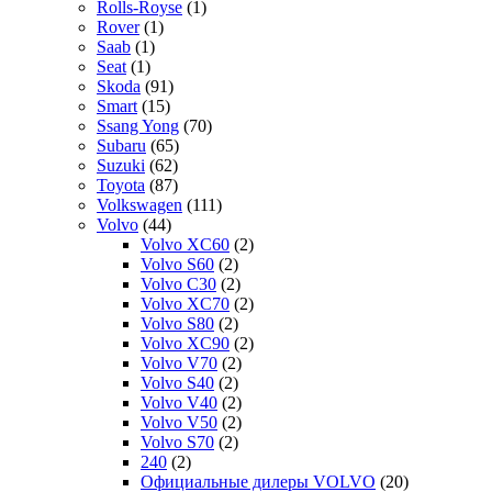
Rolls-Royse
(1)
Rover
(1)
Saab
(1)
Seat
(1)
Skoda
(91)
Smart
(15)
Ssang Yong
(70)
Subaru
(65)
Suzuki
(62)
Toyota
(87)
Volkswagen
(111)
Volvo
(44)
Volvo XC60
(2)
Volvo S60
(2)
Volvo C30
(2)
Volvo XC70
(2)
Volvo S80
(2)
Volvo XC90
(2)
Volvo V70
(2)
Volvo S40
(2)
Volvo V40
(2)
Volvo V50
(2)
Volvo S70
(2)
240
(2)
Официальные дилеры VOLVO
(20)