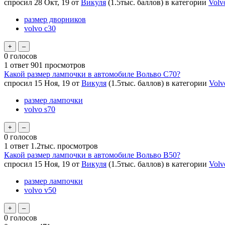
спросил
28 Окт, 19
от
Викуля
(
1.5тыс.
баллов)
в категории
Volv
размер дворников
volvo c30
0
голосов
1
ответ
901
просмотров
Какой размер лампочки в автомобиле Вольво С70?
спросил
15 Ноя, 19
от
Викуля
(
1.5тыс.
баллов)
в категории
Volv
размер лампочки
volvo s70
0
голосов
1
ответ
1.2тыс.
просмотров
Какой размер лампочки в автомобиле Вольво В50?
спросил
15 Ноя, 19
от
Викуля
(
1.5тыс.
баллов)
в категории
Volv
размер лампочки
volvo v50
0
голосов