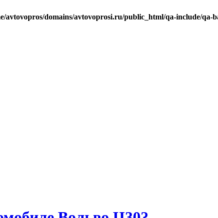
e/avtovopros/domains/avtovoprosi.ru/public_html/qa-include/qa-b
омобиле Вольво Ц30?