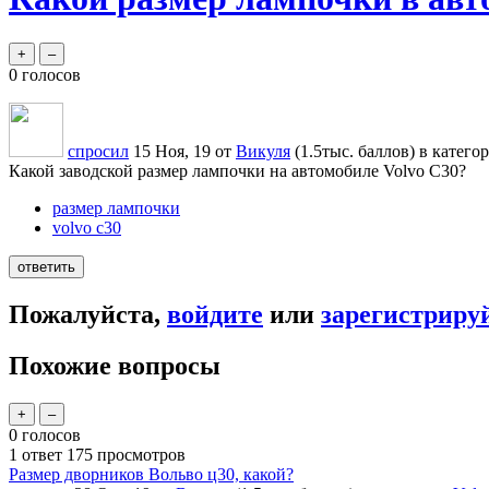
0
голосов
спросил
15 Ноя, 19
от
Викуля
(
1.5тыс.
баллов)
в катего
Какой заводской размер лампочки на автомобиле Volvo C30?
размер лампочки
volvo c30
Пожалуйста,
войдите
или
зарегистриру
Похожие вопросы
0
голосов
1
ответ
175
просмотров
Размер дворников Вольво ц30, какой?