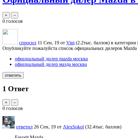
0
голосов
спросил
11 Сен, 19
от
Vini
(
2.2тыс.
баллов)
в категории
Опубликуйте пожалуйста список официальных дилеров Mazda 
официальный дилер mazda москва
официальный дилер мазда москва
1
Ответ
0
голосов
ответил
26 Сен, 19
от
AlexSokol
(
32.4тыс.
баллов)
Favorit Mazda