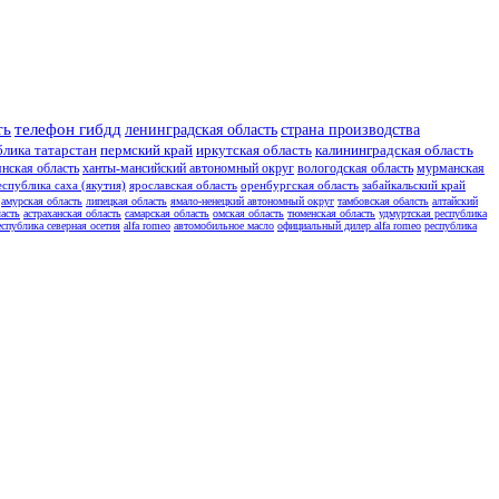
ть
телефон гибдд
ленинградская область
страна производства
блика татарстан
пермский край
иркутская область
калининградская область
янская область
ханты-мансийский автономный округ
вологодская область
мурманская
еспублика саха (якутия)
ярославская область
оренбургская область
забайкальский край
амурская область
липецкая область
ямало-ненецкий автономный округ
тамбовская обалсть
алтайский
асть
астраханская область
самарская область
омская область
тюменская область
удмуртская республика
еспублика северная осетия
alfa romeo
автомобильное масло
официальный дилер alfa romeo
республика