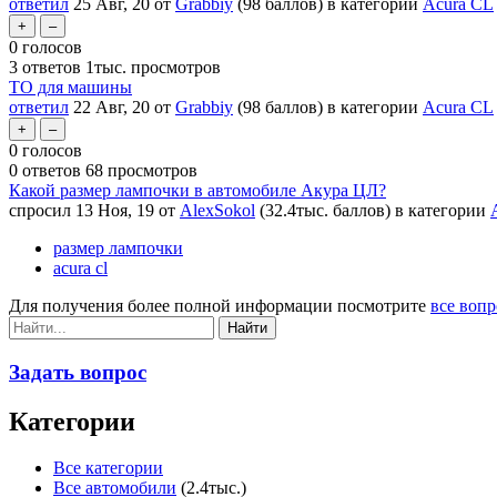
ответил
25 Авг, 20
от
Grabbiy
(
98
баллов)
в категории
Acura CL
0
голосов
3
ответов
1тыс.
просмотров
ТО для машины
ответил
22 Авг, 20
от
Grabbiy
(
98
баллов)
в категории
Acura CL
0
голосов
0
ответов
68
просмотров
Какой размер лампочки в автомобиле Акура ЦЛ?
спросил
13 Ноя, 19
от
AlexSokol
(
32.4тыс.
баллов)
в категории
размер лампочки
acura cl
Для получения более полной информации посмотрите
все вопр
Задать вопрос
Категории
Все категории
Все автомобили
(2.4тыс.)