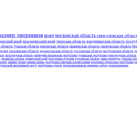
размер дворников
коап
московская область
свердловская облас
дарский край
красноярский край
тверская область
владимирская область
респу
 область
тульская область
кировская область
ивановская область
саратовская область
бр
релия
сахалинская область
архангельская область
ростовская область
костромская область
р
асть
белгородская область
кабардино-балкарская республика
чувашская республика
новгородская область
ь
рязанская область
приморский край
республика бурятия
курганская область
санкт-петербург
томская обл
шетия
зимняя резина
зимние шины
республика северная осетия-алания
карачаево-черкесская республика
р
чукотский автономный округ
республика адыгея
перехватывающая парковка
озёрск
краснознаменск