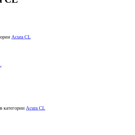
гории
Acura CL
L
в категории
Acura CL