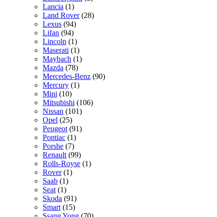
Lancia
(1)
Land Rover
(28)
Lexus
(94)
Lifan
(94)
Lincoln
(1)
Maserati
(1)
Maybach
(1)
Mazda
(78)
Mercedes-Benz
(90)
Mercury
(1)
Mini
(10)
Mitsubishi
(106)
Nissan
(101)
Opel
(25)
Peugeot
(91)
Pontiac
(1)
Porshe
(7)
Renault
(99)
Rolls-Royse
(1)
Rover
(1)
Saab
(1)
Seat
(1)
Skoda
(91)
Smart
(15)
Ssang Yong
(70)