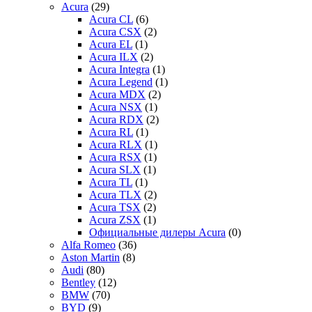
Acura
(29)
Acura CL
(6)
Acura CSX
(2)
Acura EL
(1)
Acura ILX
(2)
Acura Integra
(1)
Acura Legend
(1)
Acura MDX
(2)
Acura NSX
(1)
Acura RDX
(2)
Acura RL
(1)
Acura RLX
(1)
Acura RSX
(1)
Acura SLX
(1)
Acura TL
(1)
Acura TLX
(2)
Acura TSX
(2)
Acura ZSX
(1)
Официальные дилеры Acura
(0)
Alfa Romeo
(36)
Aston Martin
(8)
Audi
(80)
Bentley
(12)
BMW
(70)
BYD
(9)