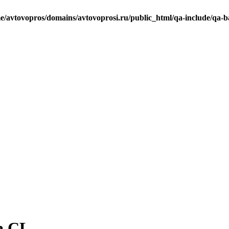
e/avtovopros/domains/avtovoprosi.ru/public_html/qa-include/qa-b
a CL