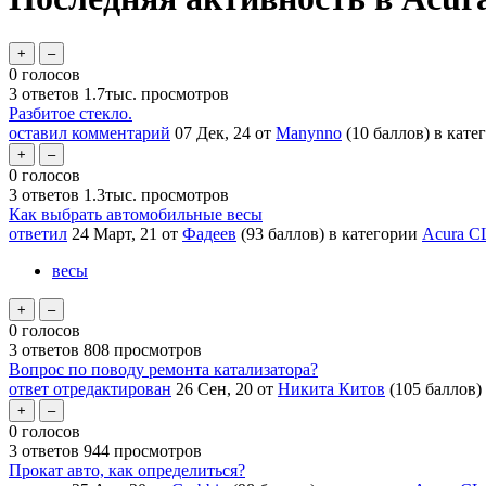
0
голосов
3
ответов
1.7тыс.
просмотров
Разбитое стекло.
оставил комментарий
07 Дек, 24
от
Manynno
(
10
баллов)
в кате
0
голосов
3
ответов
1.3тыс.
просмотров
Как выбрать автомобильные весы
ответил
24 Март, 21
от
Фадеев
(
93
баллов)
в категории
Acura C
весы
0
голосов
3
ответов
808
просмотров
Вопрос по поводу ремонта катализатора?
ответ отредактирован
26 Сен, 20
от
Никита Китов
(
105
баллов)
0
голосов
3
ответов
944
просмотров
Прокат авто, как определиться?