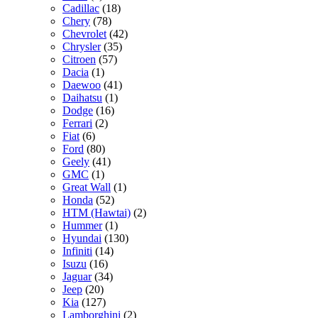
Cadillac
(18)
Chery
(78)
Chevrolet
(42)
Chrysler
(35)
Citroen
(57)
Dacia
(1)
Daewoo
(41)
Daihatsu
(1)
Dodge
(16)
Ferrari
(2)
Fiat
(6)
Ford
(80)
Geely
(41)
GMC
(1)
Great Wall
(1)
Honda
(52)
HTM (Hawtai)
(2)
Hummer
(1)
Hyundai
(130)
Infiniti
(14)
Isuzu
(16)
Jaguar
(34)
Jeep
(20)
Kia
(127)
Lamborghini
(2)