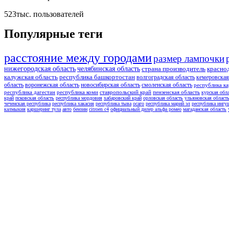
523тыс.
пользователей
Популярные теги
расстояние между городами
размер лампочки
нижегородская область
челябинская область
страна производитель
красно
калужская область
республика башкортостан
волгоградская область
кемеровская
область
воронежская область
новосибирская область
смоленская область
республика ка
республика дагестан
республика коми
ставропольский край
пензенская область
курская обл
край
псковская область
республика мордовия
хабаровский край
орловская область
ульяновская област
чеченская республика
республика хакасия
республика тыва
осаго
республика марий эл
республика ингу
калмыкия
каршеринг тула
авто
бензин
citroen c4
официальный дилер альфа ромео
магаданская область