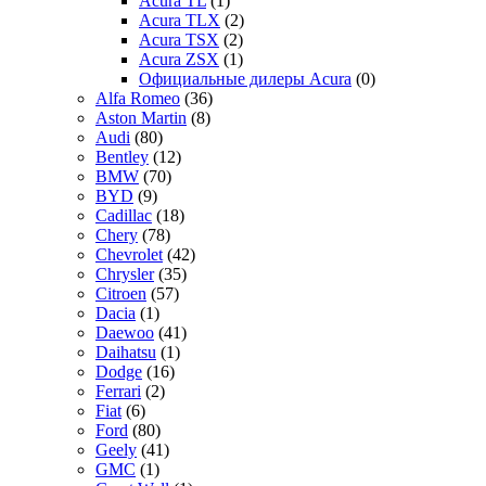
Acura TL
(1)
Acura TLX
(2)
Acura TSX
(2)
Acura ZSX
(1)
Официальные дилеры Acura
(0)
Alfa Romeo
(36)
Aston Martin
(8)
Audi
(80)
Bentley
(12)
BMW
(70)
BYD
(9)
Cadillac
(18)
Chery
(78)
Chevrolet
(42)
Chrysler
(35)
Citroen
(57)
Dacia
(1)
Daewoo
(41)
Daihatsu
(1)
Dodge
(16)
Ferrari
(2)
Fiat
(6)
Ford
(80)
Geely
(41)
GMC
(1)