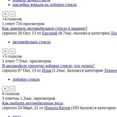
наклейка зеркала на лобовое стекло
+4
голосов
1
ответ
716
просмотров
Как заменить автомобильное стекло в машине?
спросил
28 Окт, 13
от
Евгений
(
8.7тыс.
баллов)
в категории
Тех
автомобильно стекло
+5
голосов
1
ответ
7.5тыс.
просмотров
В автомобиле треснуло лобовое стекло, что делать?
спросил
07 Окт, 13
от
Илья
(
1.2тыс.
баллов)
в категории
Технич
лобовое стекло
0
голосов
3
ответов
1.3тыс.
просмотров
Как выбрать автомобильные весы
спросил
24 Март, 21
от
Никита Китов
(
105
баллов)
в категории
весы