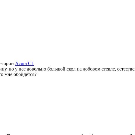
тегории
Acura CL
у, но у нее довольно большой скол на лобовом стекле, естествен
это мне обойдется?