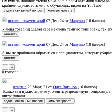
Ну купить лобовое стекло можно на любом автомобильном рынке
крайнем случае, есть много обучающих видео на YouTube.
оставил комментарий
07 Дек, 24
от
Manynno
(
10
баллов)
У меня товарищ сделал себе не очень темную тонировку, так е
оставил комментарий
07 Дек, 24
от
Manynno
(
10
баллов)
А вы не пробовали обратиться к специалистам, которые убираю
0
голосов
ответил
29 Март, 21
от
Олег Ваганов
(
16
баллов)
Только вам нужно заранее уточнить разрешенную тонировку, а 
оштрафовали.