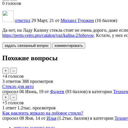
0
голосов
ответил
29 Март, 21
от
Михаил Туюжин
(
16
баллов)
Да нет, на Ладу Калину стекла стоят не очень дорого, даже ес
https://perm.vetro.pro/catalog/vaz/kalina-2/lobovoe
. Кстати, у них 
Похожие вопросы
+4
голосов
3
ответов
388
просмотров
Стекло для авто
спросил
06 Июнь, 19
от
Фадеев
(
93
баллов)
в категории
Технич
+5
голосов
1
ответ
1.2тыс.
просмотров
Как наклеить зеркало на лобовое стекло?
спросил
08 Янв, 14
от
Илья
(
1.2тыс.
баллов)
в категории
Техни
зеркало заднего вида