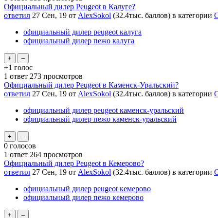
Официальный дилер Peugeot в Калуге?
ответил
27 Сен, 19
от
AlexSokol
(
32.4тыс.
баллов)
в категории
О
официальный дилер peugeot калуга
официальный дилер пежо калуга
+1
голос
1
ответ
273
просмотров
Официальный дилер Peugeot в Каменск-Уральский?
ответил
27 Сен, 19
от
AlexSokol
(
32.4тыс.
баллов)
в категории
О
официальный дилер peugeot каменск-уральский
официальный дилер пежо каменск-уральский
0
голосов
1
ответ
264
просмотров
Официальный дилер Peugeot в Кемерово?
ответил
27 Сен, 19
от
AlexSokol
(
32.4тыс.
баллов)
в категории
О
официальный дилер peugeot кемерово
официальный дилер пежо кемерово