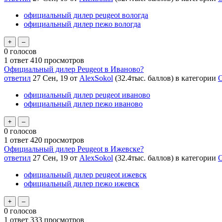
официальный дилер peugeot вологда
официальный дилер пежо вологда
0
голосов
1
ответ
410
просмотров
Официальный дилер Peugeot в Иваново?
ответил
27 Сен, 19
от
AlexSokol
(
32.4тыс.
баллов)
в категории
О
официальный дилер peugeot иваново
официальный дилер пежо иваново
0
голосов
1
ответ
420
просмотров
Официальный дилер Peugeot в Ижевске?
ответил
27 Сен, 19
от
AlexSokol
(
32.4тыс.
баллов)
в категории
О
официальный дилер peugeot ижевск
официальный дилер пежо ижевск
0
голосов
1
ответ
333
просмотров