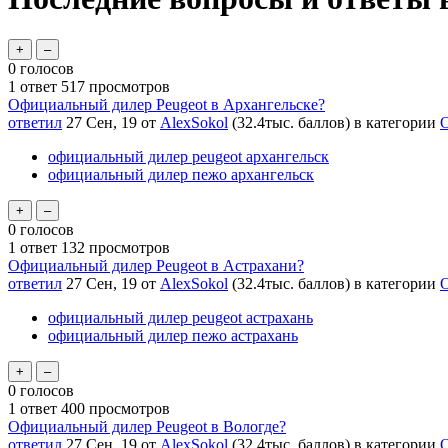
0
голосов
1
ответ
517
просмотров
Официальный дилер Peugeot в Архангельске?
ответил
27 Сен, 19
от
AlexSokol
(
32.4тыс.
баллов)
в категории
О
официальный дилер peugeot архангельск
официальный дилер пежо архангельск
0
голосов
1
ответ
132
просмотров
Официальный дилер Peugeot в Астрахани?
ответил
27 Сен, 19
от
AlexSokol
(
32.4тыс.
баллов)
в категории
О
официальный дилер peugeot астрахань
официальный дилер пежо астрахань
0
голосов
1
ответ
400
просмотров
Официальный дилер Peugeot в Вологде?
ответил
27 Сен, 19
от
AlexSokol
(
32.4тыс.
баллов)
в категории
О