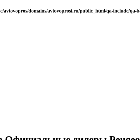
e/avtovopros/domains/avtovoprosi.ru/public_html/qa-include/qa-b
 в Официальные дилеры Peugeo