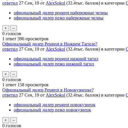
ответил
27 Сен, 19
от
AlexSokol
(
32.4тыс.
баллов)
в категории
О
официальный дилер peugeot набережные челны
официальный дилер пежо набережные челны
0
голосов
1
ответ
396
просмотров
Официальный дилер Peugeot в Нижнем Тагиле?
ответил
27 Сен, 19
от
AlexSokol
(
32.4тыс.
баллов)
в категории
О
официальный дилер peugeot нижний тагил
официальный дилер пежо нижний тагил
0
голосов
1
ответ
158
просмотров
Официальный дилер Peugeot в Новокузнецке?
ответил
27 Сен, 19
от
AlexSokol
(
32.4тыс.
баллов)
в категории
О
официальный дилер peugeot новокузнецк
официальный дилер пежо новокузнецк
0
голосов