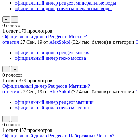
официальный дилер peugeot минеральные воды
официальный дилер пежо минеральные воды
0
голосов
1
ответ
179
просмотров
Официальный дилер Peugeot в Москве?
ответил
27 Сен, 19
от
AlexSokol
(
32.4тыс.
баллов)
в категории
О
официальный дилер peugeot москва
официальный дилер пежо москва
0
голосов
1
ответ
379
просмотров
Официальный дилер Peugeot в Мытищи?
ответил
27 Сен, 19
от
AlexSokol
(
32.4тыс.
баллов)
в категории
О
официальный дилер peugeot мытищи
официальный дилер пежо мытищи
0
голосов
1
ответ
457
просмотров
Официальный дилер Peugeot в Набережных Челнах?