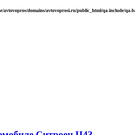
e/avtovopros/domains/avtovoprosi.ru/public_html/qa-include/qa-b
омобиле Ситроен Ц4?