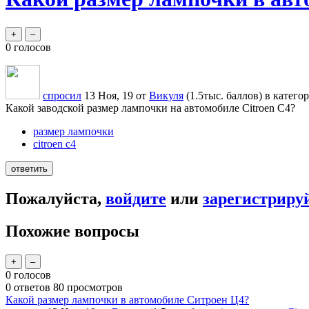
0
голосов
спросил
13 Ноя, 19
от
Викуля
(
1.5тыс.
баллов)
в катего
Какой заводской размер лампочки на автомобиле Citroen C4?
размер лампочки
citroen c4
Пожалуйста,
войдите
или
зарегистриру
Похожие вопросы
0
голосов
0
ответов
80
просмотров
Какой размер лампочки в автомобиле Ситроен Ц4?