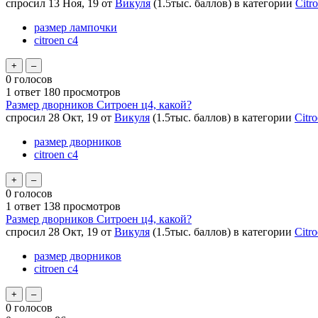
спросил
13 Ноя, 19
от
Викуля
(
1.5тыс.
баллов)
в категории
Citr
размер лампочки
citroen c4
0
голосов
1
ответ
180
просмотров
Размер дворников Ситроен ц4, какой?
спросил
28 Окт, 19
от
Викуля
(
1.5тыс.
баллов)
в категории
Citr
размер дворников
citroen c4
0
голосов
1
ответ
138
просмотров
Размер дворников Ситроен ц4, какой?
спросил
28 Окт, 19
от
Викуля
(
1.5тыс.
баллов)
в категории
Citr
размер дворников
citroen c4
0
голосов