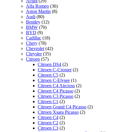
Acura
(29)
Alfa Romeo
(36)
Aston Martin
(8)
Audi
(80)
Bentley
(12)
BMW
(70)
BYD
(9)
Cadillac
(18)
Chery
(78)
Chevrolet
(42)
Chrysler
(35)
Citroen
(57)
Citroen DS4
(2)
Citroen C-Crosser
(2)
Citroen C5
(2)
Citroen C-Elysee
(1)
Citroen C4 Aircross
(2)
Citroen C4 Picasso
(2)
Citroen C3 Picasso
(2)
Citroen C1
(2)
Citroen Grand C4 Picasso
(2)
Citroen Xsara Picasso
(2)
Citroen C4
(2)
Citroen C2
(2)
Citroen C3
(2)