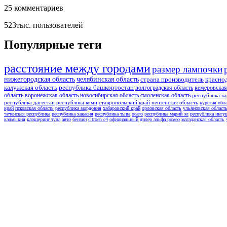
25
комментариев
523тыс.
пользователей
Популярные теги
расстояние между городами
размер лампочки
нижегородская область
челябинская область
страна производитель
красно
калужская область
республика башкортостан
волгоградская область
кемеровская
область
воронежская область
новосибирская область
смоленская область
республика ка
республика дагестан
республика коми
ставропольский край
пензенская область
курская обл
край
псковская область
республика мордовия
хабаровский край
орловская область
ульяновская област
чеченская республика
республика хакасия
республика тыва
осаго
республика марий эл
республика ингу
калмыкия
каршеринг тула
авто
бензин
citroen c4
официальный дилер альфа ромео
магаданская область