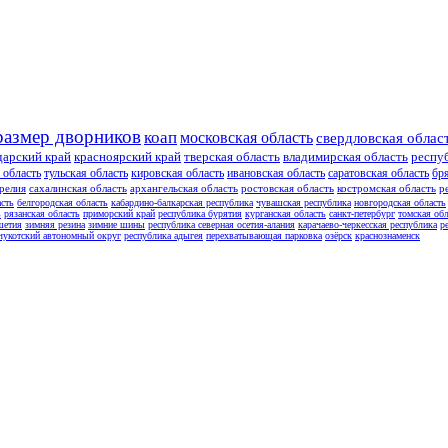
размер дворников
коап
московская область
свердловская облас
дарский край
красноярский край
тверская область
владимирская область
респу
 область
тульская область
кировская область
ивановская область
саратовская область
бр
релия
сахалинская область
архангельская область
ростовская область
костромская область
р
асть
белгородская область
кабардино-балкарская республика
чувашская республика
новгородская область
ь
рязанская область
приморский край
республика бурятия
курганская область
санкт-петербург
томская обл
шетия
зимняя резина
зимние шины
республика северная осетия-алания
карачаево-черкесская республика
р
чукотский автономный округ
республика адыгея
перехватывающая парковка
озёрск
краснознаменск