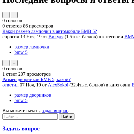
0
голосов
0
ответов
86
просмотров
Какой размер лампочки в автомобиле БМВ 5?
спросил
13 Ноя, 19
от
Викуля
(
1.5тыс.
баллов)
в категории
BMW 
размер лампочки
bmw 5
0
голосов
1
ответ
207
просмотров
Размер дворников БМВ 5, какой?
ответил
07 Ноя, 19
от
AlexSokol
(
32.4тыс.
баллов)
в категории
B
размер дворников
bmw 5
Вы можете начать,
задав вопрос
.
Задать вопрос