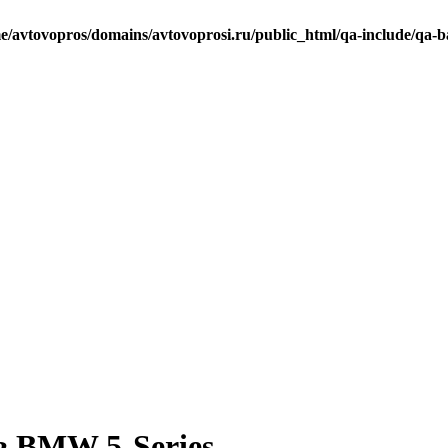
e/avtovopros/domains/avtovoprosi.ru/public_html/qa-include/qa-b
в BMW 5-Series