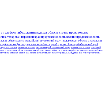
ть
телефон гибдд
ленинградская область
страна производства
блика татарстан
пермский край
иркутская область
калининградская область
янская область
ханты-мансийский автономный округ
вологодская область
мурманская
еспублика саха (якутия)
ярославская область
оренбургская область
забайкальский край
амурская область
липецкая область
ямало-ненецкий автономный округ
тамбовская обалсть
алтайский
асть
астраханская область
самарская область
омская область
тюменская область
удмуртская республика
еспублика северная осетия
alfa romeo
автомобильное масло
официальный дилер alfa romeo
республика