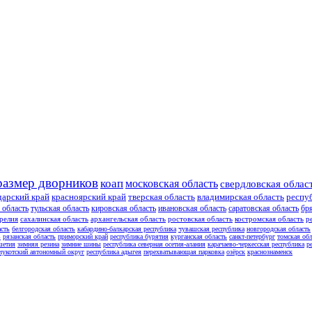
размер дворников
коап
московская область
свердловская облас
дарский край
красноярский край
тверская область
владимирская область
респу
 область
тульская область
кировская область
ивановская область
саратовская область
бр
релия
сахалинская область
архангельская область
ростовская область
костромская область
р
асть
белгородская область
кабардино-балкарская республика
чувашская республика
новгородская область
ь
рязанская область
приморский край
республика бурятия
курганская область
санкт-петербург
томская обл
шетия
зимняя резина
зимние шины
республика северная осетия-алания
карачаево-черкесская республика
р
чукотский автономный округ
республика адыгея
перехватывающая парковка
озёрск
краснознаменск