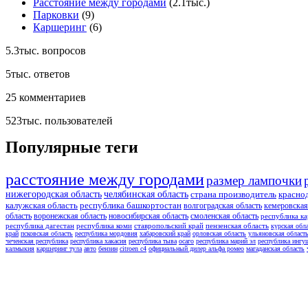
Расстояние между городами
(2.1тыс.)
Парковки
(9)
Каршеринг
(6)
5.3тыс.
вопросов
5тыс.
ответов
25
комментариев
523тыс.
пользователей
Популярные теги
расстояние между городами
размер лампочки
нижегородская область
челябинская область
страна производитель
красно
калужская область
республика башкортостан
волгоградская область
кемеровская
область
воронежская область
новосибирская область
смоленская область
республика ка
республика дагестан
республика коми
ставропольский край
пензенская область
курская обл
край
псковская область
республика мордовия
хабаровский край
орловская область
ульяновская област
чеченская республика
республика хакасия
республика тыва
осаго
республика марий эл
республика ингу
калмыкия
каршеринг тула
авто
бензин
citroen c4
официальный дилер альфа ромео
магаданская область