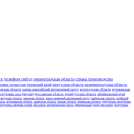
ть
телефон гибдд
ленинградская область
страна производства
блика татарстан
пермский край
иркутская область
калининградская область
янская область
ханты-мансийский автономный округ
вологодская область
мурманская
еспублика саха (якутия)
ярославская область
оренбургская область
забайкальский край
амурская область
липецкая область
ямало-ненецкий автономный округ
тамбовская обалсть
алтайский
асть
астраханская область
самарская область
омская область
тюменская область
удмуртская республика
еспублика северная осетия
alfa romeo
автомобильное масло
официальный дилер alfa romeo
республика