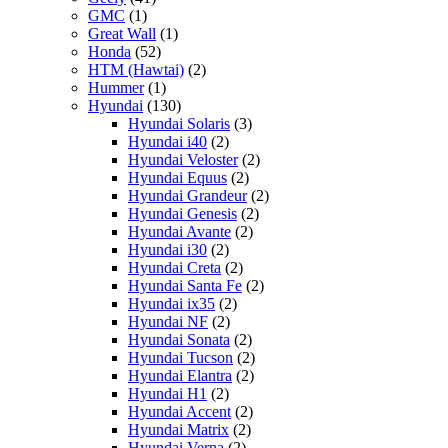
GMC
(1)
Great Wall
(1)
Honda
(52)
HTM (Hawtai)
(2)
Hummer
(1)
Hyundai
(130)
Hyundai Solaris
(3)
Hyundai i40
(2)
Hyundai Veloster
(2)
Hyundai Equus
(2)
Hyundai Grandeur
(2)
Hyundai Genesis
(2)
Hyundai Avante
(2)
Hyundai i30
(2)
Hyundai Creta
(2)
Hyundai Santa Fe
(2)
Hyundai ix35
(2)
Hyundai NF
(2)
Hyundai Sonata
(2)
Hyundai Tucson
(2)
Hyundai Elantra
(2)
Hyundai H1
(2)
Hyundai Accent
(2)
Hyundai Matrix
(2)
Hyundai Verna
(2)