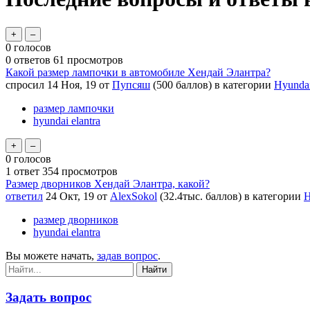
0
голосов
0
ответов
61
просмотров
Какой размер лампочки в автомобиле Хендай Элантра?
спросил
14 Ноя, 19
от
Пупсяш
(
500
баллов)
в категории
Hyundai
размер лампочки
hyundai elantra
0
голосов
1
ответ
354
просмотров
Размер дворников Хендай Элантра, какой?
ответил
24 Окт, 19
от
AlexSokol
(
32.4тыс.
баллов)
в категории
H
размер дворников
hyundai elantra
Вы можете начать,
задав вопрос
.
Задать вопрос