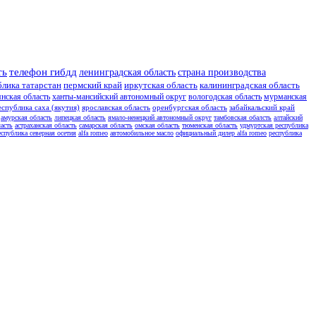
ть
телефон гибдд
ленинградская область
страна производства
блика татарстан
пермский край
иркутская область
калининградская область
янская область
ханты-мансийский автономный округ
вологодская область
мурманская
еспублика саха (якутия)
ярославская область
оренбургская область
забайкальский край
амурская область
липецкая область
ямало-ненецкий автономный округ
тамбовская обалсть
алтайский
асть
астраханская область
самарская область
омская область
тюменская область
удмуртская республика
еспублика северная осетия
alfa romeo
автомобильное масло
официальный дилер alfa romeo
республика