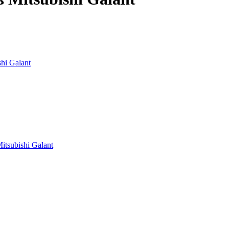
shi Galant
itsubishi Galant