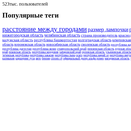
523тыс.
пользователей
Популярные теги
расстояние между городами
размер лампочки
нижегородская область
челябинская область
страна производитель
красно
калужская область
республика башкортостан
волгоградская область
кемеровская
область
воронежская область
новосибирская область
смоленская область
республика ка
республика дагестан
республика коми
ставропольский край
пензенская область
курская обл
край
псковская область
республика мордовия
хабаровский край
орловская область
ульяновская област
чеченская республика
республика хакасия
республика тыва
осаго
республика марий эл
республика ингу
калмыкия
каршеринг тула
авто
бензин
citroen c4
официальный дилер альфа ромео
магаданская область