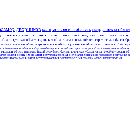
размер дворников
коап
московская область
свердловская облас
дарский край
красноярский край
тверская область
владимирская область
респу
 область
тульская область
кировская область
ивановская область
саратовская область
бр
релия
сахалинская область
архангельская область
ростовская область
костромская область
р
асть
белгородская область
кабардино-балкарская республика
чувашская республика
новгородская область
ь
рязанская область
приморский край
республика бурятия
курганская область
санкт-петербург
томская обл
шетия
зимняя резина
зимние шины
республика северная осетия-алания
карачаево-черкесская республика
р
чукотский автономный округ
республика адыгея
перехватывающая парковка
озёрск
краснознаменск