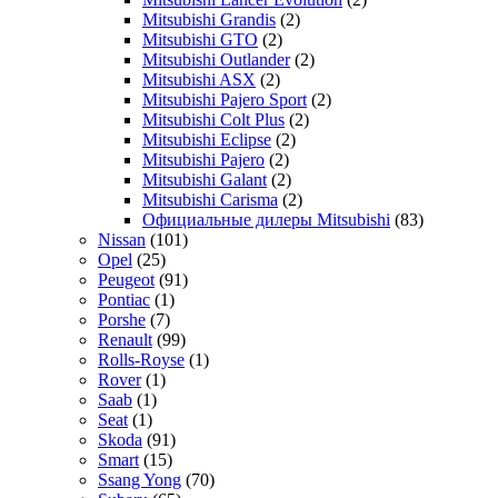
Mitsubishi Grandis
(2)
Mitsubishi GTO
(2)
Mitsubishi Outlander
(2)
Mitsubishi ASX
(2)
Mitsubishi Pajero Sport
(2)
Mitsubishi Colt Plus
(2)
Mitsubishi Eclipse
(2)
Mitsubishi Pajero
(2)
Mitsubishi Galant
(2)
Mitsubishi Carisma
(2)
Официальные дилеры Mitsubishi
(83)
Nissan
(101)
Opel
(25)
Peugeot
(91)
Pontiac
(1)
Porshe
(7)
Renault
(99)
Rolls-Royse
(1)
Rover
(1)
Saab
(1)
Seat
(1)
Skoda
(91)
Smart
(15)
Ssang Yong
(70)