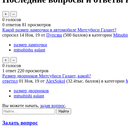
0
голосов
0
ответов
81
просмотров
Какой размер лампочки в автомобиле Митсубиси Галант?
спросил
14 Ноя, 19
от
Пупсяш
(
500
баллов)
в категории
Mitsubi
размер лампочки
mitsubishu galant
0
голосов
1
ответ
220
просмотров
Размер дворников Митсубиси Галант, какой?
ответил
01 Ноя, 19
от
AlexSokol
(
32.4тыс.
баллов)
в категории
M
размер дворников
mitsubishi galant
Вы можете начать,
задав вопрос
.
Задать вопрос