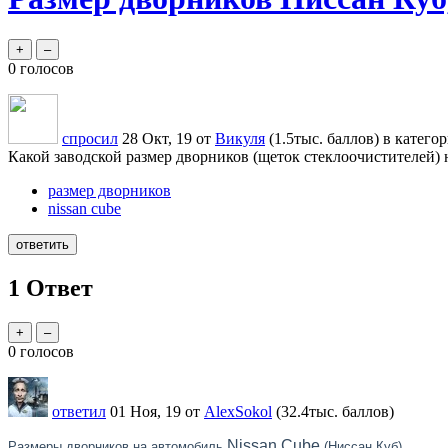
0
голосов
спросил
28 Окт, 19
от
Викуля
(
1.5тыс.
баллов)
в катего
Какой заводской размер дворников (щеток стеклоочистителей) 
размер дворников
nissan cube
1
Ответ
0
голосов
ответил
01 Ноя, 19
от
AlexSokol
(
32.4тыс.
баллов)
Nissan
Cube
Размеры дворников на автомобиль
(Ниссан Куб)