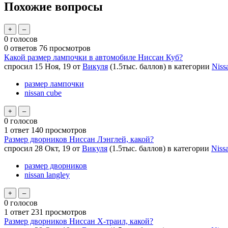
Похожие вопросы
0
голосов
0
ответов
76
просмотров
Какой размер лампочки в автомобиле Ниссан Куб?
спросил
15 Ноя, 19
от
Викуля
(
1.5тыс.
баллов)
в категории
Niss
размер лампочки
nissan cube
0
голосов
1
ответ
140
просмотров
Размер дворников Ниссан Лэнглей, какой?
спросил
28 Окт, 19
от
Викуля
(
1.5тыс.
баллов)
в категории
Niss
размер дворников
nissan langley
0
голосов
1
ответ
231
просмотров
Размер дворников Ниссан Х-траил, какой?