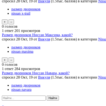
спросил
28 Окт, 19
от
Викуля
(
1.5тыс.
баллов)
в категории
Niss
размер дворников
nissan x-trail
0
голосов
1
ответ
201
просмотров
Размер дворников Ниссан Максима, какой?
спросил
28 Окт, 19
от
Викуля
(
1.5тыс.
баллов)
в категории
Niss
размер дворников
nissan maxima
0
голосов
1
ответ
284
просмотров
Размер дворников Ниссан Навара, какой?
спросил
28 Окт, 19
от
Викуля
(
1.5тыс.
баллов)
в категории
Niss
размер дворников
nissan navara