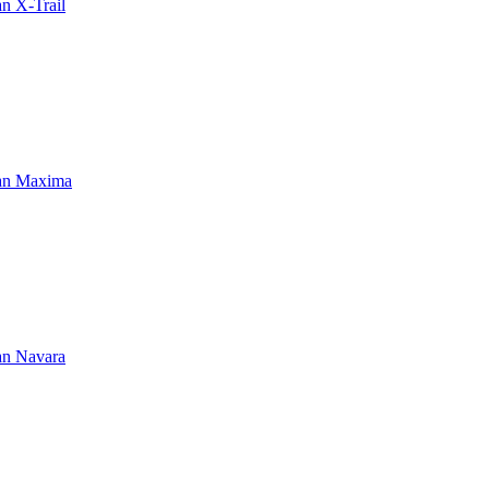
an X-Trail
an Maxima
an Navara