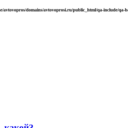
e/avtovopros/domains/avtovoprosi.ru/public_html/qa-include/qa-b
, какой?