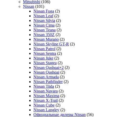
Mitsubishi
(106)
Nissan
(101)
Nissan Fuga
(2)
Nissan Leaf
(2)
Nissan Silvia
(2)
Nissan Cima
(2)
Nissan Teana
(2)
Nissan 350Z
(2)
Nissan Murano
(2)
Nissan Skyline GT-R
(2)
Nissan Patrol
(2)
Nissan Sentra
(2)
Nissan Juke
(2)
Nissan Stagea
(2)
Nissan Qashqai+2
(2)
Nissan Qashqai
(2)
Nissan Armada
(2)
Nissan Pathfinder
(2)
Nissan Tiida
(2)
Nissan Navara
(2)
Nissan Maxima
(2)
Nissan X-Trail
(2)
Nissan Cube
(2)
Nissan Langley
(2)
Официальные дилеры Nissan
(56)